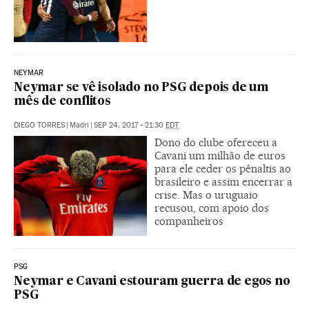
NEYMAR
Neymar se vê isolado no PSG depois de um
mês de conflitos
DIEGO TORRES
|
Madri
|
SEP 24, 2017 - 21:30
EDT
Dono do clube ofereceu a
Cavani um milhão de euros
para ele ceder os pênaltis ao
brasileiro e assim encerrar a
crise. Mas o uruguaio
recusou, com apoio dos
companheiros
PSG
Neymar e Cavani estouram guerra de egos no
PSG