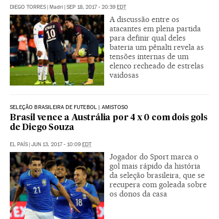
DIEGO TORRES
|
Madri
|
SEP 18, 2017 - 20:39
EDT
A discussão entre os
atacantes em plena partida
para definir qual deles
bateria um pênalti revela as
tensões internas de um
elenco recheado de estrelas
vaidosas
SELEÇÃO BRASILEIRA DE FUTEBOL | AMISTOSO
Brasil vence a Austrália por 4 x 0 com dois gols
de Diego Souza
EL PAÍS
|
JUN 13, 2017 - 10:09
EDT
Jogador do Sport marca o
gol mais rápido da história
da seleção brasileira, que se
recupera com goleada sobre
os donos da casa