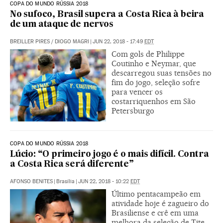
COPA DO MUNDO RÚSSIA 2018
No sufoco, Brasil supera a Costa Rica à beira
de um ataque de nervos
BREILLER PIRES
/
DIOGO MAGRI
|
JUN 22, 2018 - 17:49
EDT
Com gols de Philippe
Coutinho e Neymar, que
descarregou suas tensões no
fim do jogo, seleção sofre
para vencer os
costarriquenhos em São
Petersburgo
COPA DO MUNDO RÚSSIA 2018
Lúcio: “O primeiro jogo é o mais difícil. Contra
a Costa Rica será diferente”
AFONSO BENITES
|
Brasília
|
JUN 22, 2018 - 10:22
EDT
Último pentacampeão em
atividade hoje é zagueiro do
Brasiliense e crê em uma
melhora da seleção de Tite