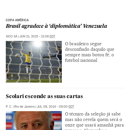
COPA AMÉRICA
Brasil agradece à ‘diplomática’ Venezuela
XICO SÁ
|
JUN 21, 2015 - 21:08
EDT
O brasileiro segue
desconfiado daquilo que
sempre mais botou fé; o
futebol nacional
Scolari esconde as suas cartas
P. C.
|
Rio de Janeiro
|
JUL 08, 2014 - 09:00
EDT
O técnico da seleção já sabe
mas não revela quem será o
onze que usará amanhã para