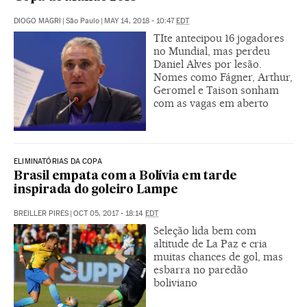
DIOGO MAGRI
|
São Paulo
|
MAY 14, 2018 - 10:47
EDT
TIte antecipou 16 jogadores
no Mundial, mas perdeu
Daniel Alves por lesão.
Nomes como Fágner, Arthur,
Geromel e Taison sonham
com as vagas em aberto
ELIMINATÓRIAS DA COPA
Brasil empata com a Bolívia em tarde
inspirada do goleiro Lampe
BREILLER PIRES
|
OCT 05, 2017 - 18:14
EDT
Seleção lida bem com
altitude de La Paz e cria
muitas chances de gol, mas
esbarra no paredão
boliviano