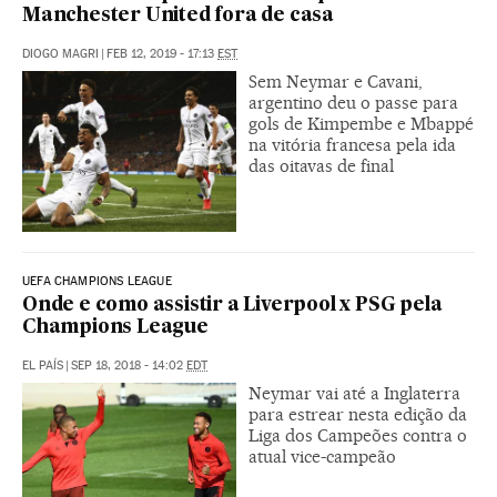
Manchester United fora de casa
DIOGO MAGRI
|
FEB 12, 2019 - 17:13
EST
Sem Neymar e Cavani,
argentino deu o passe para
gols de Kimpembe e Mbappé
na vitória francesa pela ida
das oitavas de final
UEFA CHAMPIONS LEAGUE
Onde e como assistir a Liverpool x PSG pela
Champions League
EL PAÍS
|
SEP 18, 2018 - 14:02
EDT
Neymar vai até a Inglaterra
para estrear nesta edição da
Liga dos Campeões contra o
atual vice-campeão