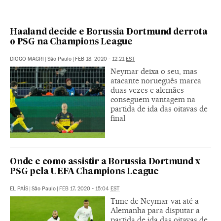
Haaland decide e Borussia Dortmund derrota
o PSG na Champions League
DIOGO MAGRI
|
São Paulo
|
FEB 18, 2020 - 12:21
EST
Neymar deixa o seu, mas
atacante norueguês marca
duas vezes e alemães
conseguem vantagem na
partida de ida das oitavas de
final
Onde e como assistir a Borussia Dortmund x
PSG pela UEFA Champions League
EL PAÍS
|
São Paulo
|
FEB 17, 2020 - 15:04
EST
Time de Neymar vai até a
Alemanha para disputar a
partida de ida das oitavas de