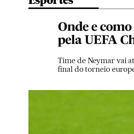
Esportes
Onde e como 
pela UEFA C
Time de Neymar vai at
final do torneio europ