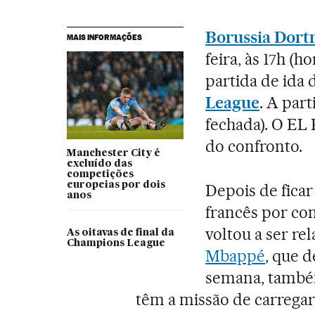
Borussia Dor
MAIS INFORMAÇÕES
feira, às 17h (h
partida de ida 
League
. A par
fechada). O EL
do confronto.
Manchester City é
excluído das
competições
europeias por dois
Depois de ficar
anos
francês por co
voltou a ser re
As oitavas de final da
Champions League
Mbappé
, que d
semana, também 
têm a missão de carregar