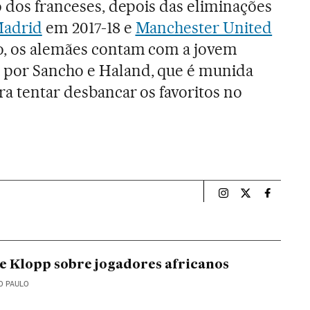
o dos franceses, depois das eliminações
Madrid
em 2017-18 e
Manchester United
do, os alemães contam com a jovem
 por Sancho e Haland, que é munida
ra tentar desbancar os favoritos no
Esportes El País B
Esportes El Pa
Esportes
de Klopp sobre jogadores africanos
O PAULO