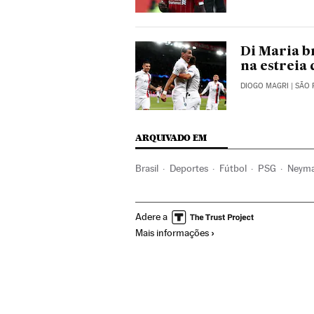
Di Maria b
na estreia
DIOGO MAGRI
| SÃO
ARQUIVADO EM
Brasil
Deportes
Fútbol
PSG
Neym
UEFA Champions League
Thiago Silva
Adere a
Mais informações