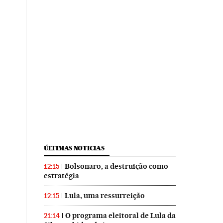
rasil en Instagram
ís Brasil en Twitter
 El País Brasil en Facebook
ÚLTIMAS NOTICIAS
Bolsonaro, a destruição como
12:15
estratégia
Lula, uma ressurreição
12:15
O programa eleitoral de Lula da
21:14