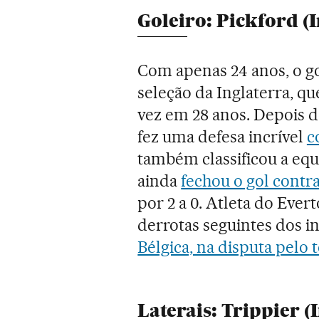
Goleiro: Pickford (I
Com apenas 24 anos, o go
seleção da Inglaterra, q
vez em 28 anos. Depois d
fez uma defesa incrível
c
também classificou a equi
ainda
fechou o gol contra
por 2 a 0. Atleta do Ever
derrotas seguintes dos i
Bélgica, na disputa pelo t
Laterais: Trippier 