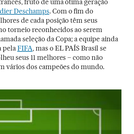
rancês, fruto de uma ótima geração
dier Deschamps
. Com o fim do
lhores de cada posição têm seus
o torneio reconhecidos ao serem
hamada seleção da Copa; a equipe ainda
a pela
FIFA
, mas o EL PAÍS Brasil se
olheu seus 11 melhores – como não
com vários dos campeões do mundo.