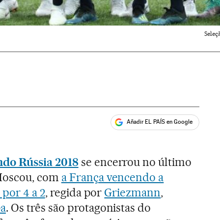
Seleç
Añadir EL PAÍS en Google
ales
do Rússia 2018
se encerrou no último
Moscou, com
a França vencendo a
 por 4 a 2
, regida por
Griezmann
,
a
. Os três são protagonistas do