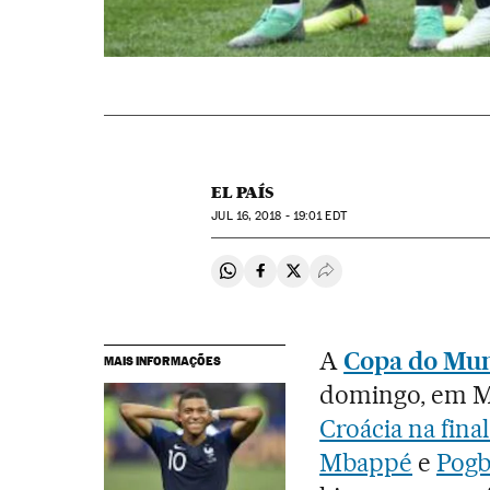
EL PAÍS
JUL
16, 2018 - 19:01
EDT
Compartir en Whatsapp
Compartir en Facebook
Compartir en Twitter
Desplegar Redes Soci
A
Copa do Mun
MAIS INFORMAÇÕES
domingo, em 
Croácia na final
Mbappé
e
Pogb