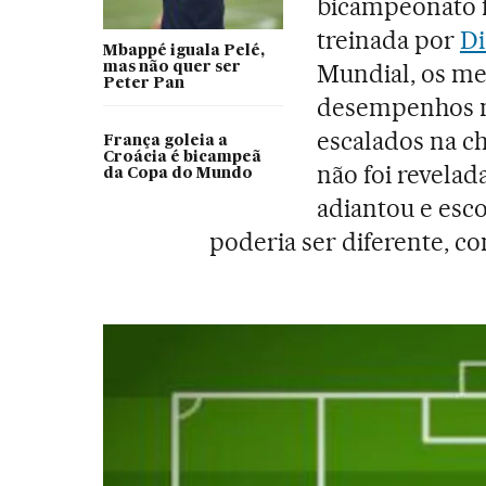
bicampeonato f
treinada por
Di
Mbappé iguala Pelé,
Mundial, os me
mas não quer ser
Peter Pan
desempenhos n
escalados na c
França goleia a
Croácia é bicampeã
não foi revelad
da Copa do Mundo
adiantou e esc
poderia ser diferente, 