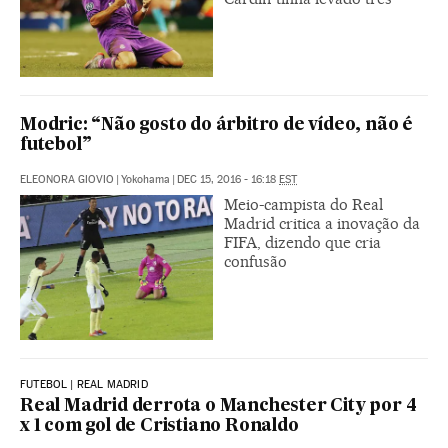
Modric: “Não gosto do árbitro de vídeo, não é
futebol”
ELEONORA GIOVIO
|
Yokohama
|
DEC 15, 2016 - 16:18
EST
Meio-campista do Real
Madrid critica a inovação da
FIFA, dizendo que cria
confusão
FUTEBOL | REAL MADRID
Real Madrid derrota o Manchester City por 4
x 1 com gol de Cristiano Ronaldo