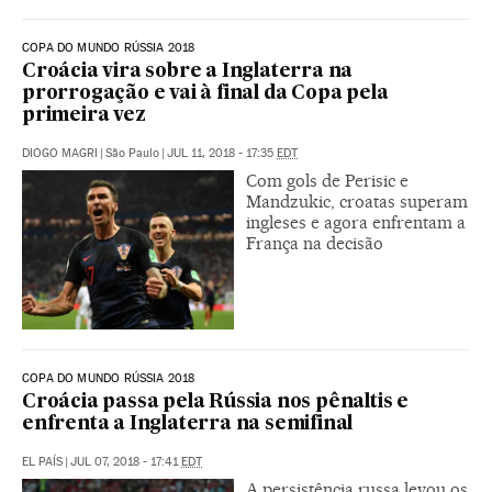
COPA DO MUNDO RÚSSIA 2018
Croácia vira sobre a Inglaterra na
prorrogação e vai à final da Copa pela
primeira vez
DIOGO MAGRI
|
São Paulo
|
JUL 11, 2018 - 17:35
EDT
Com gols de Perisic e
Mandzukic, croatas superam
ingleses e agora enfrentam a
França na decisão
COPA DO MUNDO RÚSSIA 2018
Croácia passa pela Rússia nos pênaltis e
enfrenta a Inglaterra na semifinal
EL PAÍS
|
JUL 07, 2018 - 17:41
EDT
A persistência russa levou os