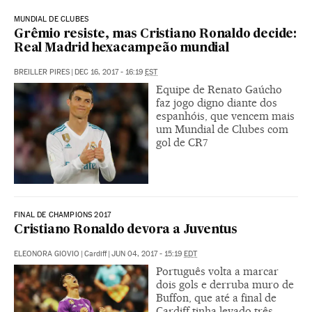
MUNDIAL DE CLUBES
Grêmio resiste, mas Cristiano Ronaldo decide:
Real Madrid hexacampeão mundial
BREILLER PIRES
|
DEC 16, 2017 - 16:19
EST
Equipe de Renato Gaúcho
faz jogo digno diante dos
espanhóis, que vencem mais
um Mundial de Clubes com
gol de CR7
FINAL DE CHAMPIONS 2017
Cristiano Ronaldo devora a Juventus
ELEONORA GIOVIO
|
Cardiff
|
JUN 04, 2017 - 15:19
EDT
Português volta a marcar
dois gols e derruba muro de
Buffon, que até a final de
Cardiff tinha levado três