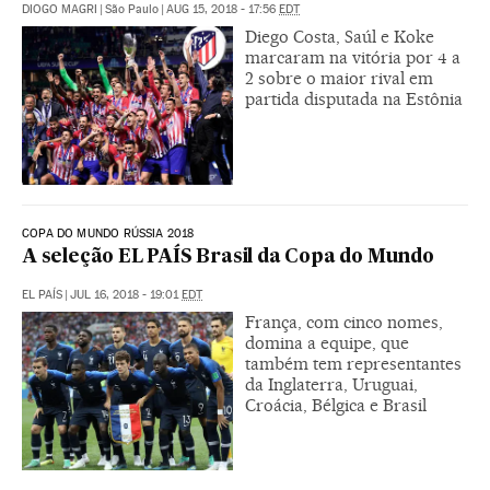
DIOGO MAGRI
|
São Paulo
|
AUG 15, 2018 - 17:56
EDT
Diego Costa, Saúl e Koke
marcaram na vitória por 4 a
2 sobre o maior rival em
partida disputada na Estônia
COPA DO MUNDO RÚSSIA 2018
A seleção EL PAÍS Brasil da Copa do Mundo
EL PAÍS
|
JUL 16, 2018 - 19:01
EDT
França, com cinco nomes,
domina a equipe, que
também tem representantes
da Inglaterra, Uruguai,
Croácia, Bélgica e Brasil