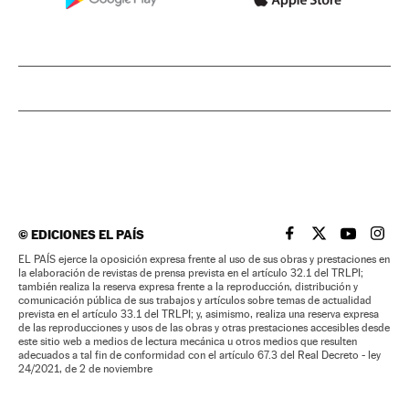
©
EDICIONES EL PAÍS
EL PAÍS BRASIL EN
EL PAÍS BRASI
EL PAÍS B
EL PA
EL PAÍS ejerce la oposición expresa frente al uso de sus obras y prestaciones en
la elaboración de revistas de prensa prevista en el artículo 32.1 del TRLPI;
también realiza la reserva expresa frente a la reproducción, distribución y
comunicación pública de sus trabajos y artículos sobre temas de actualidad
prevista en el artículo 33.1 del TRLPI; y, asimismo, realiza una reserva expresa
de las reproducciones y usos de las obras y otras prestaciones accesibles desde
este sitio web a medios de lectura mecánica u otros medios que resulten
adecuados a tal fin de conformidad con el artículo 67.3 del Real Decreto - ley
24/2021, de 2 de noviembre