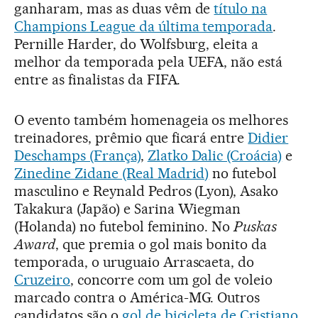
ganharam, mas as duas vêm de
título na
Champions League da última temporada
.
Pernille Harder, do Wolfsburg, eleita a
melhor da temporada pela UEFA, não está
entre as finalistas da FIFA.
O evento também homenageia os melhores
treinadores, prêmio que ficará entre
Didier
Deschamps (França)
,
Zlatko Dalic (Croácia)
e
Zinedine Zidane (Real Madrid)
no futebol
masculino e Reynald Pedros (Lyon), Asako
Takakura (Japão) e Sarina Wiegman
(Holanda) no futebol feminino. No
Puskas
Award
, que premia o gol mais bonito da
temporada, o uruguaio Arrascaeta, do
Cruzeiro
, concorre com um gol de voleio
marcado contra o América-MG. Outros
candidatos são o
gol de bicicleta de Cristiano