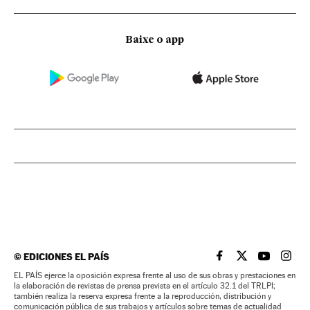
Baixe o app
©
EDICIONES EL PAÍS
EL PAÍS BRASIL EN
EL PAÍS BRASI
EL PAÍS B
EL PA
EL PAÍS ejerce la oposición expresa frente al uso de sus obras y prestaciones en
la elaboración de revistas de prensa prevista en el artículo 32.1 del TRLPI;
también realiza la reserva expresa frente a la reproducción, distribución y
comunicación pública de sus trabajos y artículos sobre temas de actualidad