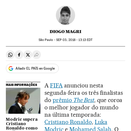
DIOGO MAGRI
São Paulo -
SEP
03, 2018 - 13:13
EDT
Compartir en Whatsapp
Compartir en Facebook
Compartir en Twitter
Desplegar Redes Sociales
Añadir EL PAÍS en Google
A
FIFA
anunciou nesta
MAIS INFORMAÇÕES
segunda-feira os três finalistas
do
prêmio
The Best
, que coroa
o melhor jogador do mundo
na última temporada:
Modric supera
Cristiano Ronaldo
,
Luka
Cristiano
Modric
e
Mohamed Salah
. O
Ronaldo como