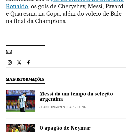
Ronaldo
, os gols de Cheryshev, Messi, Pavard
e Quaresma na Copa, além do voleio de Bale
na final da Champions.
Esportes El País Brasil en Instagram
Esportes El País Brasil en Twitter
Esportes El País Brasil en Facebook
MAIS INFORMAÇÕES
Messi dá um tempo da seleção
argentina
JUAN I. IRIGOYEN
| BARCELONA
O apagão de Neymar