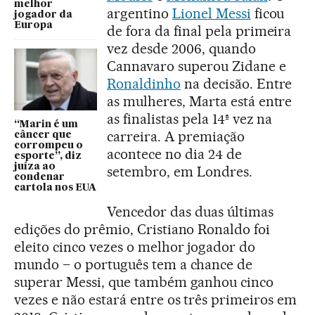
melhor
argentino
Lionel Messi
ficou
jogador da
Europa
de fora da final pela primeira
vez desde 2006, quando
Cannavaro superou Zidane e
Ronaldinho
na decisão. Entre
as mulheres, Marta está entre
as finalistas pela 14ª vez na
“Marin é um
carreira. A premiação
câncer que
corrompeu o
acontece no dia 24 de
esporte”, diz
juíza ao
setembro, em Londres.
condenar
cartola nos EUA
Vencedor das duas últimas
edições do prêmio, Cristiano Ronaldo foi
eleito cinco vezes o melhor jogador do
mundo – o português tem a chance de
superar Messi, que também ganhou cinco
vezes e não estará entre os três primeiros em