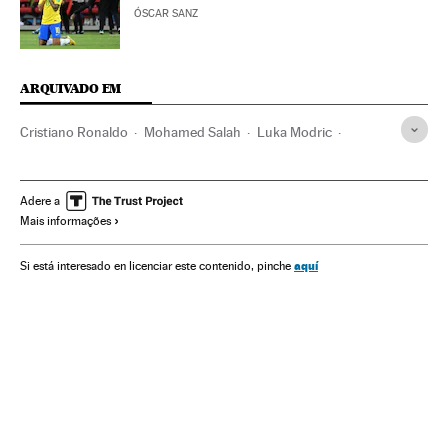
ÓSCAR SANZ
ARQUIVADO EM
Cristiano Ronaldo
Mohamed Salah
Luka Modric
Premios The Best FIFA
Jogador futebol
FIFA
Prêmios esportivos
Jogadores
Prêmios
Adere a
Mais informações
Clubes futebol
Brasil
Esportistas
Times esportes
Futebol
América do Sul
América Latina
aquí
Si está interesado en licenciar este contenido, pinche
Organizações desportivas
América
Esportes
Eventos
Sociedade