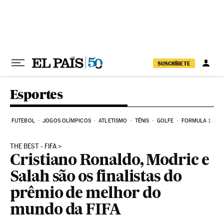
Pular para o conteúdo
SUSCRÍBETE
Esportes
FUTEBOL
JOGOS OLÍMPICOS
ATLETISMO
TÊNIS
GOLFE
FORMULA 1
THE BEST - FIFA
Cristiano Ronaldo, Modric e
Salah são os finalistas do
prêmio de melhor do
mundo da FIFA