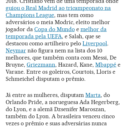
2018. Cristiano vem de uma temporada onde
guiou o Real Madrid ao tricampeonato na
Champions League
, mas tem como
adversários o meia Modric, eleito melhor
jogador da
Copa do Mundo
e
melhor da
temporada pela UEFA
, e Salah, que se
destacou como artilheiro pelo
Liverpool
.
Neymar
não figura nem na lista dos 10
melhores, que também conta com Messi, De
Bruyne,
Griezmann
, Hazard, Kane,
Mbappé
e
Varane. Entre os goleiros, Courtois, Lloris e
Schmeichel disputam o prêmio.
Já entre as mulheres, disputam
Marta
, do
Orlando Pride, a norueguesa Ada Hegerberg,
do Lyon, e a alemã Dzsenifer Maroszan,
também do Lyon. A brasileira venceu cinco
vezes o prêmio e suas adversárias nunca