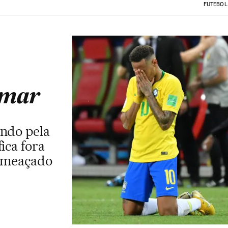
FUTEBOL
ymar
undo pela
ica fora
 ameaçado