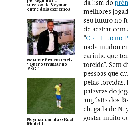
da lista do
prêm
perseguido? O
sucesso de Neymar
entre dois extremos
melhores jogad
seu futuro no 
de acabar com 
“
Continuo no 
nada mudou em
carinho que ten
Neymar fica em Paris:
torcida”. Sem 
“Quero triunfar no
PSG”
pessoas que d
pelas torcidas.
palavras do jo
angústia dos fã
chegada de Ne
gostar muito o
Neymar enrola o Real
Madrid