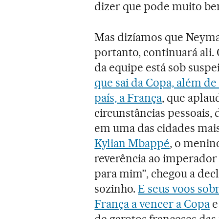
dizer que pode muito be
Mas dizíamos que Neymar 
portanto, continuará ali
da equipe está sob suspe
que sai da Copa, além d
país, a França
, que aplau
circunstâncias pessoais,
em uma das cidades mais 
Kylian Mbappé
, o menin
reverência ao imperador
para mim”, chegou a decl
sozinho.
E seus voos sob
França a vencer a Copa
e
de garotos franceses das 