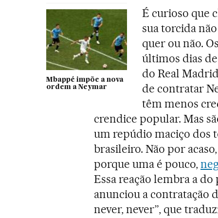
É curioso que 
sua torcida nã
quer ou não. Os
últimos dias de
do Real Madrid
Mbappé impõe a nova
de contratar N
ordem a Neymar
têm menos cred
crendice popular. Mas s
um repúdio maciço dos t
brasileiro. Não por acaso,
porque uma é pouco,
neg
Essa reação lembra a do
anunciou a contratação 
never, never”, que tradu