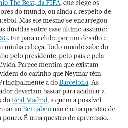
io The Best, da FIFA
, que elege os
ores do mundo, ou ainda a respeito de
futebol. Mas ele mesmo se encarregou
as dúvidas sobre esse último assunto:
PSG
. Fui para o clube por um desafio e
 minha cabeça. Todo mundo sabe do
ho pelo presidente, pelo país e pela
dúvida. Parece mentira que existam
uvidem do carinho que Neymar têm
 Principalmente a do
Barcelona
. As
gador deveriam bastar para acalmar a
s do
Real Madrid
, a quem a possível
ymar ao
Bernabéu
não é uma questão de
u pouco. É uma questão de apreensão.