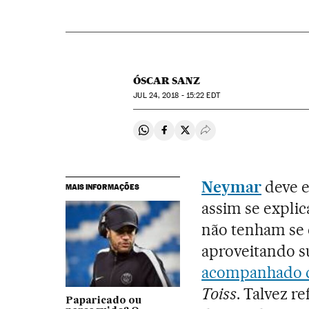
ÓSCAR SANZ
JUL
24, 2018 - 15:22
EDT
Compartir en Whatsapp
Compartir en Facebook
Compartir en Twitter
Desplegar Redes Soci
Neymar
deve e
MAIS INFORMAÇÕES
assim se explic
não tenham se 
aproveitando su
acompanhado 
Toiss
. Talvez re
Paparicado ou