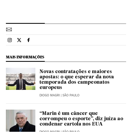
Esportes El País Brasil en Instagram
Esportes El País Brasil en Twitter
Esportes El País Brasil en Facebook
MAIS INFORMAÇÕES
Novas contratações e maiores
apostas: o que esperar da nova
temporada dos campeonatos
europeus
DIOGO MAGRI
| SÃO PAULO
“Marin é um câncer que
corrompeu o esporte”, diz juíza ao
condenar cartola nos EUA
DIOGO MAGRI
| SÃO PAULO