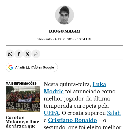
DIOGO MAGRI
São Paulo -
AUG
30, 2018 - 13:54
EDT
Compartir en Whatsapp
Compartir en Facebook
Compartir en Twitter
Desplegar Redes Sociales
Añadir EL PAÍS en Google
Nesta quinta-feira,
Luka
MAIS INFORMAÇÕES
Modric
foi anunciado como
melhor jogador da última
temporada europeia pela
UEFA
. O croata superou
Salah
Corote e
e
Cristiano Ronaldo
– o
Molotov, o time
segundo, que foi eleito melhor
de várzea que