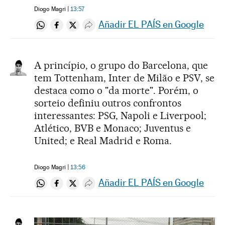
Diogo Magri
13:57
Añadir EL PAÍS en Google
Compartir en Whatsapp
Compartir en Facebook
Compartir en Twitter
Desplegar Redes Sociales
A princípio, o grupo do Barcelona, que
tem Tottenham, Inter de Milão e PSV, se
destaca como o "da morte". Porém, o
sorteio definiu outros confrontos
interessantes: PSG, Napoli e Liverpool;
Atlético, BVB e Monaco; Juventus e
United; e Real Madrid e Roma.
Diogo Magri
13:56
Añadir EL PAÍS en Google
Compartir en Whatsapp
Compartir en Facebook
Compartir en Twitter
Desplegar Redes Sociales