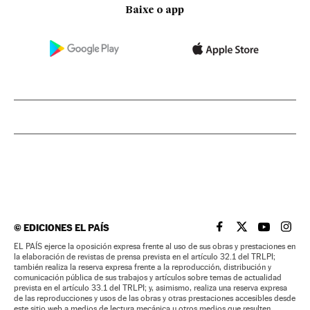
Baixe o app
©
EDICIONES EL PAÍS
EL PAÍS BRASIL EN
EL PAÍS BRASI
EL PAÍS B
EL PA
EL PAÍS ejerce la oposición expresa frente al uso de sus obras y prestaciones en
la elaboración de revistas de prensa prevista en el artículo 32.1 del TRLPI;
también realiza la reserva expresa frente a la reproducción, distribución y
comunicación pública de sus trabajos y artículos sobre temas de actualidad
prevista en el artículo 33.1 del TRLPI; y, asimismo, realiza una reserva expresa
de las reproducciones y usos de las obras y otras prestaciones accesibles desde
este sitio web a medios de lectura mecánica u otros medios que resulten