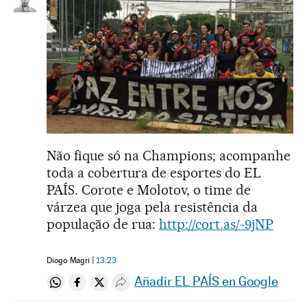
Não fique só na Champions; acompanhe
toda a cobertura de esportes do EL
PAÍS. Corote e Molotov, o time de
várzea que joga pela resistência da
população de rua:
http://cort.as/-9jNP
Diogo Magri
13:23
Añadir EL PAÍS en Google
Compartir en Whatsapp
Compartir en Facebook
Compartir en Twitter
Desplegar Redes Sociales