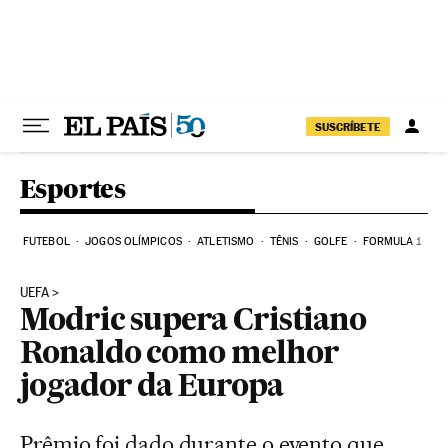
Pular para o conteúdo
SUSCRÍBETE
Esportes
FUTEBOL
JOGOS OLÍMPICOS
ATLETISMO
TÊNIS
GOLFE
FORMULA 1
UEFA
Modric supera Cristiano
Ronaldo como melhor
jogador da Europa
Prêmio foi dado durante o evento que