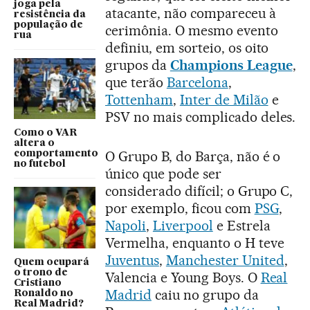
joga pela
atacante, não compareceu à
resistência da
população de
cerimônia. O mesmo evento
rua
definiu, em sorteio, os oito
grupos da
Champions League
,
que terão
Barcelona
,
Tottenham
,
Inter de Milão
e
PSV no mais complicado deles.
Como o VAR
altera o
O Grupo B, do Barça, não é o
comportamento
no futebol
único que pode ser
considerado difícil; o Grupo C,
por exemplo, ficou com
PSG
,
Napoli
,
Liverpool
e Estrela
Vermelha, enquanto o H teve
Juventus
,
Manchester United
,
Quem ocupará
o trono de
Valencia e Young Boys. O
Real
Cristiano
Madrid
caiu no grupo da
Ronaldo no
Real Madrid?