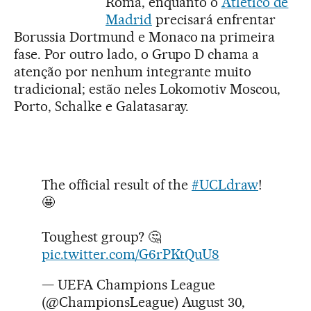
Roma, enquanto o
Atlético de
Madrid
precisará enfrentar
Borussia Dortmund e Monaco na primeira
fase. Por outro lado, o Grupo D chama a
atenção por nenhum integrante muito
tradicional; estão neles Lokomotiv Moscou,
Porto, Schalke e Galatasaray.
The official result of the
#UCLdraw
!
🤩
Toughest group? 🤔
pic.twitter.com/G6rPKtQuU8
— UEFA Champions League
(@ChampionsLeague)
August 30,