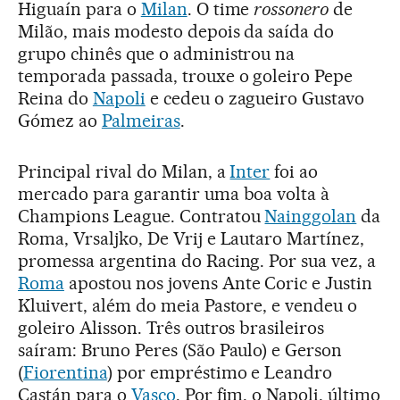
Higuaín para o
Milan
. O time
rossonero
de
Milão, mais modesto depois da saída do
grupo chinês que o administrou na
temporada passada, trouxe o goleiro Pepe
Reina do
Napoli
e cedeu o zagueiro Gustavo
Gómez ao
Palmeiras
.
Principal rival do Milan, a
Inter
foi ao
mercado para garantir uma boa volta à
Champions League. Contratou
Nainggolan
da
Roma, Vrsaljko, De Vrij e Lautaro Martínez,
promessa argentina do Racing. Por sua vez, a
Roma
apostou nos jovens Ante Coric e Justin
Kluivert, além do meia Pastore, e vendeu o
goleiro Alisson. Três outros brasileiros
saíram: Bruno Peres (São Paulo) e Gerson
(
Fiorentina
) por empréstimo e Leandro
Castán para o
Vasco
. Por fim, o Napoli, último