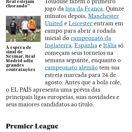
Toulouse fazem o primeiro
Real estejam
chorando”
jogo da
liga da França
. Quinze
minutos depois,
Manchester
United
e
Leicester
entram em
campo para abrir a rodada
inicial do
campeonato da
Inglaterra
.
Espanha
e
Itália
só
À espera de
começam seus torneios na
sinal de
Neymar, Real
semana seguinte, enquanto o
Madrid adia
grandes
campeonato alemão
tem sua
contratações
estreia marcada para 24 de
agosto. Antes que a bola role,
o EL PAÍS apresenta uma prévia das
principais ligas europeias, suas novidades e
seus maiores candidatos ao título.
Premier League