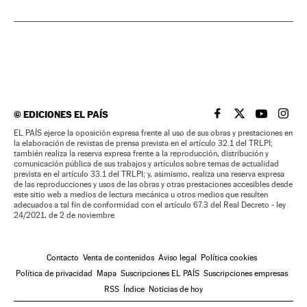
©
EDICIONES EL PAÍS
EL PAÍS BRASIL EN
EL PAÍS BRASI
EL PAÍS B
EL PA
EL PAÍS ejerce la oposición expresa frente al uso de sus obras y prestaciones en
la elaboración de revistas de prensa prevista en el artículo 32.1 del TRLPI;
también realiza la reserva expresa frente a la reproducción, distribución y
comunicación pública de sus trabajos y artículos sobre temas de actualidad
prevista en el artículo 33.1 del TRLPI; y, asimismo, realiza una reserva expresa
de las reproducciones y usos de las obras y otras prestaciones accesibles desde
este sitio web a medios de lectura mecánica u otros medios que resulten
adecuados a tal fin de conformidad con el artículo 67.3 del Real Decreto - ley
24/2021, de 2 de noviembre
Contacto
Venta de contenidos
Aviso legal
Política cookies
Política de privacidad
Mapa
Suscripciones EL PAÍS
Suscripciones empresas
RSS
Índice
Noticias de hoy