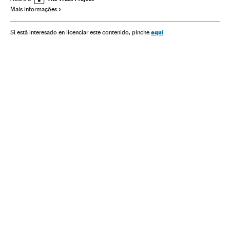
Mais informações
América do Sul
América Latina
Organizações desportivas
América
aquí
Si está interesado en licenciar este contenido, pinche
Liga francesa 2018/2019
Liga francesa
Liga futebol
Futebol
Competições
Esportes