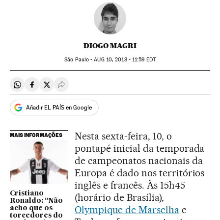
DIOGO MAGRI
São Paulo -
AUG
10, 2018 - 11:59
EDT
Compartir en Whatsapp
Compartir en Facebook
Compartir en Twitter
Desplegar Redes Sociales
Añadir EL PAÍS en Google
Nesta sexta-feira, 10, o
MAIS INFORMAÇÕES
pontapé inicial da temporada
de campeonatos nacionais da
Europa é dado nos territórios
inglês e francês. Às 15h45
Cristiano
(horário de Brasília),
Ronaldo: “Não
Olympique de Marselha
e
acho que os
torcedores do