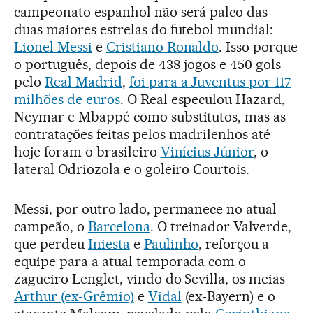
campeonato espanhol não será palco das
duas maiores estrelas do futebol mundial:
Lionel Messi
e
Cristiano Ronaldo
. Isso porque
o português, depois de 438 jogos e 450 gols
pelo
Real Madrid
,
f
oi para a Juventus por 117
milhões de euros
. O Real especulou Hazard,
Neymar e Mbappé como substitutos, mas as
contratações feitas pelos madrilenhos até
hoje foram o brasileiro
Vinícius Júnior
, o
lateral Odriozola e o goleiro Courtois.
Messi, por outro lado, permanece no atual
campeão, o
Barcelona
. O treinador Valverde,
que perdeu
Iniesta
e
Paulinho
, reforçou a
equipe para a atual temporada com o
zagueiro Lenglet, vindo do Sevilla, os meias
Arthur (ex-Grêmio)
e
Vidal
(ex-Bayern) e o