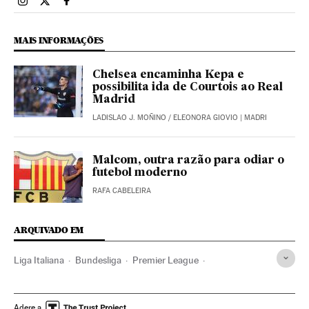
Esportes El País Brasil en Instagram
Esportes El País Brasil en Twitter
Esportes El País Brasil en Facebook
MAIS INFORMAÇÕES
Chelsea encaminha Kepa e
possibilita ida de Courtois ao Real
Madrid
LADISLAO J. MOÑINO
/
ELEONORA GIOVIO
| MADRI
Malcom, outra razão para odiar o
futebol moderno
RAFA CABELEIRA
ARQUIVADO EM
Liga Italiana
Bundesliga
Premier League
Campeonato espanhol
Mercado fichajes
La Liga
Primeira divisão
Contratos
Brasil
Esportistas
Adere a