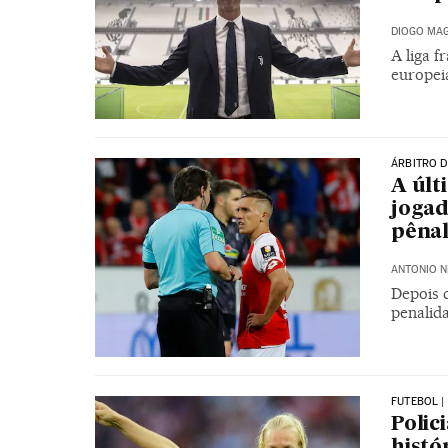
DIOGO MAG
A liga f
europeia
ÁRBITRO D
A últ
jogad
pênal
ANTONIO N
Depois d
penalid
FUTEBOL |
Polic
histó