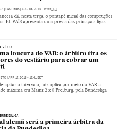
RI
|
São Paulo
|
AUG 10, 2018 - 11:59
EDT
rancesa dá, nesta terça, o pontapé inicial das competições
s. EL PAÍS apresenta uma prévia das principais ligas
E VÍDEO
ima loucura do VAR: o árbitro tira os
ores do vestiário para cobrar um
ti
IETO
|
APR 17, 2018 - 17:41
EDT
e apitar o intervalo, juiz aplica por meio do VAR a
ade máxima em Mainz 2 x 0 Freiburg, pela Bundesliga
 BUNDESLIGA
ial alemã será a primeira árbitra da
ria da Bundesliga