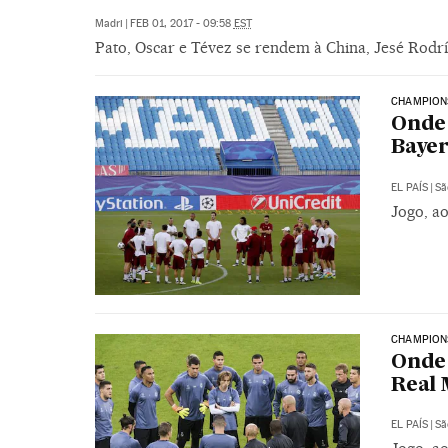
Madri
|
FEB 01, 2017 - 09:58
EST
Pato, Oscar e Tévez se rendem à China, Jesé Rodríg
CHAMPION
Onde 
Baye
EL PAÍS
|
Sã
Jogo, ao
CHAMPION
Onde 
Real 
EL PAÍS
|
Sã