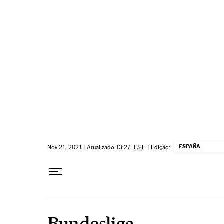
Pular para o conteúdo
ESPAÑA
Nov 21, 2021
|
Atualizado 13:27
EST
|
Edição:
Bundesliga