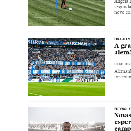
Angela 
segunda
novo co
LIGA ALE
A gra
alem
DIEGO TOR
Alemanh
torcedor
FUTEBOL 
Novas
esper
camp