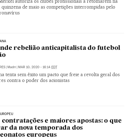
Merkel autoriza os clubes profissionais a retomarem na
 quinzena de maio as competições interrompidas pelo
ronavírus
MANA
nde rebelião anticapitalista do futebol
ão
RES
|
Madri
|
MAR 10, 2020 - 16:14
EDT
a tenta sem êxito um pacto que freie a revolta geral dos
es contra o poder dos acionistas
EUROPEU
 contratações e maiores apostas: o que
ar da nova temporada dos
eonatos europeus