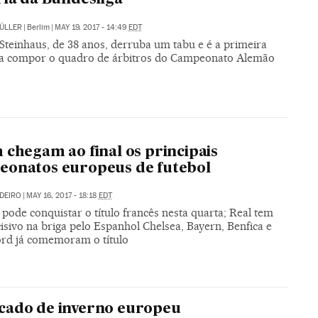
ÜLLER
|
Berlim
|
MAY 19, 2017 - 14:49
EDT
Steinhaus, de 38 anos, derruba um tabu e é a primeira
a compor o quadro de árbitros do Campeonato Alemão
 chegam ao final os principais
eonatos europeus de futebol
UDEIRO
|
MAY 16, 2017 - 18:18
EDT
pode conquistar o título francês nesta quarta; Real tem
isivo na briga pelo Espanhol Chelsea, Bayern, Benfica e
rd já comemoram o título
cado de inverno europeu