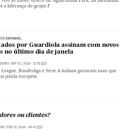
 vivo às 15h45, ocorre no Signal Iduna Park, na Alemanha,
rá a liderança do grupo F
TO ESPANHOL
tados por Guardiola assinam com novos
s no último dia de janela
UDEIRO
|
SEP 02, 2016 - 11:55
EDT
 League, Bundesliga e Serie A italiana gastaram mais que
na janela europeia
dores ou clientes?
ANO
|
FEB 13, 2016 - 06:47
EST