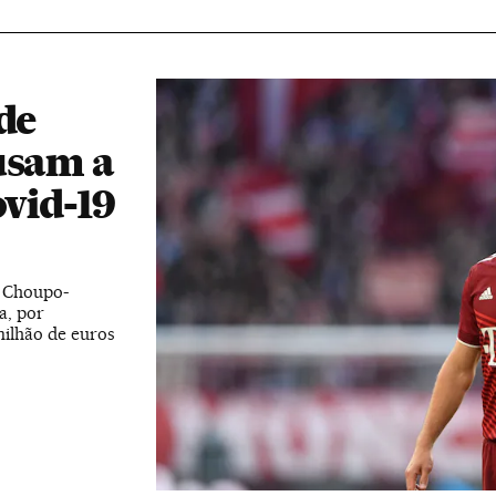
de
usam a
ovid-19
e Choupo-
a, por
milhão de euros