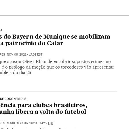
GA
s do Bayern de Munique se mobilizam
a patrocínio do Catar
RES
|
NOV 09, 2021 - 17:59
EST
 que acusou Oliver Khan de encobrir supostos crimes no
 é o prólogo da moção que os torcedores vão apresentar
mbleia do dia 25
 DE CORONAVÍRUS
ência para clubes brasileiros,
nha libera a volta do futebol
RES
|
Madri
|
MAY 06, 2020 - 14:12
EDT