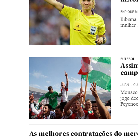
ENRIQUE M
Bibiana 
mulher 
FUTEBOL
Assim
camp
JUAN L. C
Monaco 
jogo dec
Feyenoo
As melhores contratações do mer