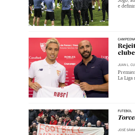
Jogo, ao
e defini
CAMPEONA
Rejei
clube
JUAN L. C
Premier
La Liga 
FUTEBOL
Torce
JOSÉ SÁM