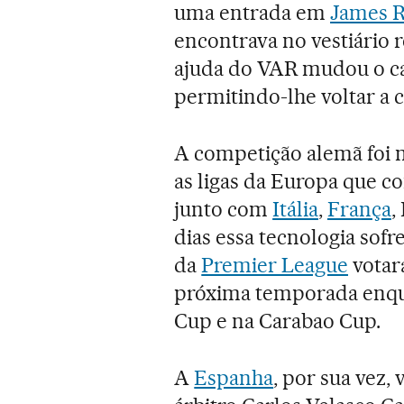
uma entrada em
James R
encontrava no vestiário r
ajuda do VAR mudou o ca
permitindo-lhe voltar a 
A competição alemã foi 
as ligas da Europa que c
junto com
Itália
,
França
,
dias essa tecnologia sof
da
Premier League
votar
próxima temporada enqu
Cup e na Carabao Cup.
A
Espanha
, por sua vez,