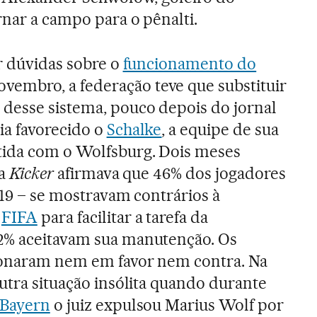
rnar a campo para o pênalti.
ar dúvidas sobre o
funcionamento do
embro, a federação teve que substituir
desse sistema, pouco depois do jornal
ia favorecido o
Schalke
, a equipe de sua
tida com o Wolfsburg. Dois meses
va
Kicker
afirmava que 46% dos jogadores
219 – se mostravam contrários à
a
FIFA
para facilitar a tarefa da
2% aceitavam sua manutenção. Os
ionaram nem em favor nem contra. Na
outra situação insólita quando durante
Bayern
o juiz expulsou Marius Wolf por