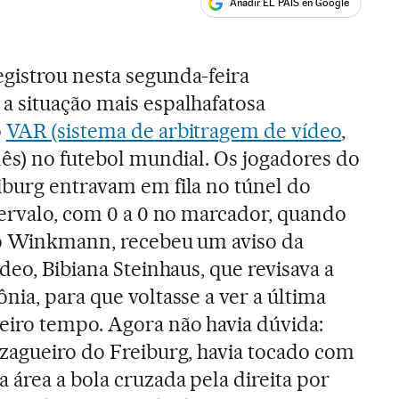
Añadir EL PAÍS en Google
ales
gistrou nesta segunda-feira
a situação mais espalhafatosa
o
VAR (sistema de arbitragem de vídeo
,
lês) no futebol mundial. Os jogadores do
iburg entravam em fila no túnel do
tervalo, com 0 a 0 no marcador, quando
do Winkmann, recebeu um aviso da
ídeo, Bibiana Steinhaus, que revisava a
nia, para que voltasse a ver a última
eiro tempo. Agora não havia dúvida:
 zagueiro do Freiburg, havia tocado com
 área a bola cruzada pela direita por