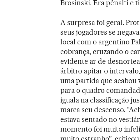
Brosinski. Era pênalti e 
A surpresa foi geral. Pro
seus jogadores se negava
local com o argentino Pab
cobrança, cruzando o ca
evidente ar de desnortea
árbitro apitar o interval
uma partida que acabou v
para o quadro comandado
iguala na classificação j
marca seu descenso. “Ach
estava sentado no vestiár
momento foi muito infeli
muito estranho”, critico