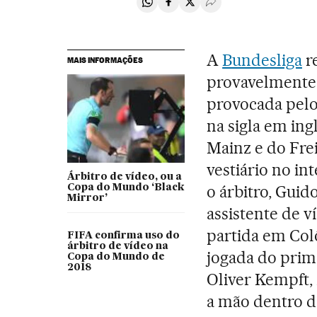
Compartir en Whatsapp
Compartir en Facebook
Compartir en Twitter
Desplegar Redes Soci
A
Bundesliga
re
MAIS INFORMAÇÕES
provavelmente 
provocada pel
na sigla em ing
Mainz e do Fre
vestiário no in
Árbitro de vídeo, ou a
o árbitro, Gui
Copa do Mundo ‘Black
Mirror’
assistente de v
partida em Colô
FIFA confirma uso do
árbitro de vídeo na
jogada do prim
Copa do Mundo de
2018
Oliver Kempft,
a mão dentro da