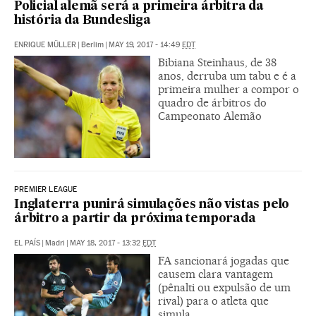
Policial alemã será a primeira árbitra da
história da Bundesliga
ENRIQUE MÜLLER
|
Berlim
|
MAY 19, 2017 - 14:49
EDT
Bibiana Steinhaus, de 38
anos, derruba um tabu e é a
primeira mulher a compor o
quadro de árbitros do
Campeonato Alemão
PREMIER LEAGUE
Inglaterra punirá simulações não vistas pelo
árbitro a partir da próxima temporada
EL PAÍS
|
Madri
|
MAY 18, 2017 - 13:32
EDT
FA sancionará jogadas que
causem clara vantagem
(pênalti ou expulsão de um
rival) para o atleta que
simula