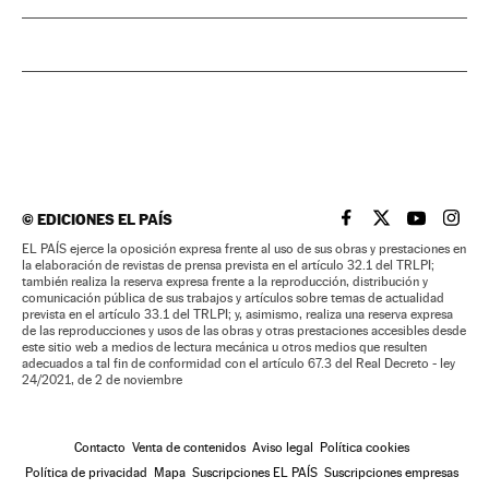
©
EDICIONES EL PAÍS
EL PAÍS BRASIL EN
EL PAÍS BRASI
EL PAÍS B
EL PA
EL PAÍS ejerce la oposición expresa frente al uso de sus obras y prestaciones en
la elaboración de revistas de prensa prevista en el artículo 32.1 del TRLPI;
también realiza la reserva expresa frente a la reproducción, distribución y
comunicación pública de sus trabajos y artículos sobre temas de actualidad
prevista en el artículo 33.1 del TRLPI; y, asimismo, realiza una reserva expresa
de las reproducciones y usos de las obras y otras prestaciones accesibles desde
este sitio web a medios de lectura mecánica u otros medios que resulten
adecuados a tal fin de conformidad con el artículo 67.3 del Real Decreto - ley
24/2021, de 2 de noviembre
Contacto
Venta de contenidos
Aviso legal
Política cookies
Política de privacidad
Mapa
Suscripciones EL PAÍS
Suscripciones empresas