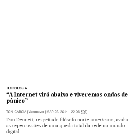
TECNOLOGIA
“A Internet virá abaixo e viveremos ondas de
pânico”
TONI GARCÍA
|
Vancouver
|
MAR 25, 2014 - 22:03
EDT
Dan Dennett, respeitado filósofo norte-americano, avalia
as repercussões de uma queda total da rede no mundo
digital