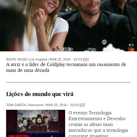
ROCÍO AYUSO
|
Los Angeles
|
MAR 25, 2014 - 22:03
EDT
A atriz e o líder de Coldplay terminam um casamento de
mais de uma década
Lições do mundo que virá
TONI GARCÍA
|
Vancouver
|
MAR 25, 2014 - 22:03
EDT
O evento Tecnologia
Entretenimento e Desenho
reuniu as ideias mais
inovadoras que a tecnologia
consegue imaginar