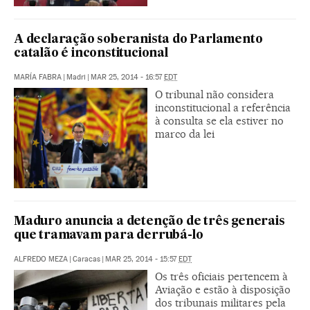
A declaração soberanista do Parlamento
catalão é inconstitucional
MARÍA FABRA
|
Madri
|
MAR 25, 2014 - 16:57
EDT
O tribunal não considera
inconstitucional a referência
à consulta se ela estiver no
marco da lei
Maduro anuncia a detenção de três generais
que tramavam para derrubá-lo
ALFREDO MEZA
|
Caracas
|
MAR 25, 2014 - 15:57
EDT
Os três oficiais pertencem à
Aviação e estão à disposição
dos tribunais militares pela