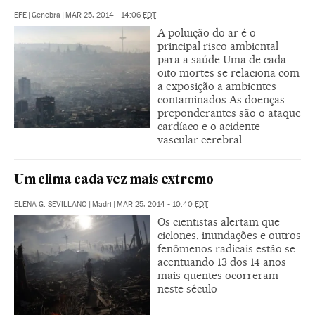
EFE
|
Genebra
|
MAR 25, 2014 - 14:06
EDT
A poluição do ar é o
principal risco ambiental
para a saúde Uma de cada
oito mortes se relaciona com
a exposição a ambientes
contaminados As doenças
preponderantes são o ataque
cardíaco e o acidente
vascular cerebral
Um clima cada vez mais extremo
ELENA G. SEVILLANO
|
Madri
|
MAR 25, 2014 - 10:40
EDT
Os cientistas alertam que
ciclones, inundações e outros
fenômenos radicais estão se
acentuando 13 dos 14 anos
mais quentes ocorreram
neste século