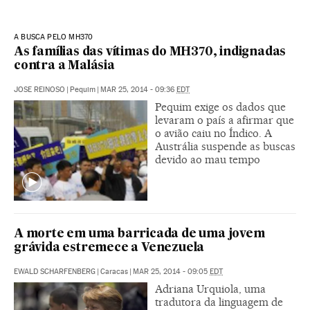
A BUSCA PELO MH370
As famílias das vítimas do MH370, indignadas
contra a Malásia
JOSE REINOSO
|
Pequim
|
MAR 25, 2014 - 09:36
EDT
Pequim exige os dados que
levaram o país a afirmar que
o avião caiu no Índico. A
Austrália suspende as buscas
devido ao mau tempo
A morte em uma barricada de uma jovem
grávida estremece a Venezuela
EWALD SCHARFENBERG
|
Caracas
|
MAR 25, 2014 - 09:05
EDT
Adriana Urquiola, uma
tradutora da linguagem de