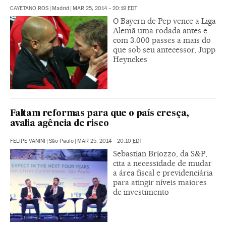
CAYETANO ROS
|
Madrid
|
MAR 25, 2014 - 20:19
EDT
O Bayern de Pep vence a Liga
Alemã uma rodada antes e
com 3.000 passes a mais do
que sob seu antecessor, Jupp
Heynckes
Faltam reformas para que o país cresça,
avalia agência de risco
FELIPE VANINI
|
São Paulo
|
MAR 25, 2014 - 20:10
EDT
Sebastian Briozzo, da S&P,
cita a necessidade de mudar
a área fiscal e previdenciária
para atingir níveis maiores
de investimento