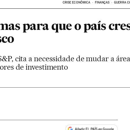
CRISE ECONÔMICA
FINANÇAS
GUERRA C
as para que o país cres
sco
S&P, cita a necessidade de mudar a área 
iores de investimento
Añadir EL PAÍS en Google