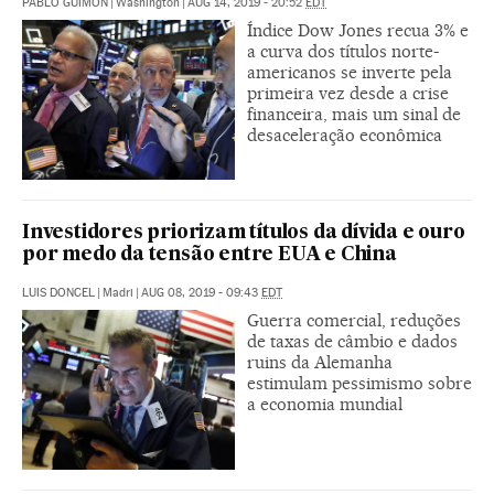
PABLO GUIMÓN
|
Washington
|
AUG 14, 2019 - 20:52
EDT
Índice Dow Jones recua 3% e
a curva dos títulos norte-
americanos se inverte pela
primeira vez desde a crise
financeira, mais um sinal de
desaceleração econômica
Investidores priorizam títulos da dívida e ouro
por medo da tensão entre EUA e China
LUIS DONCEL
|
Madri
|
AUG 08, 2019 - 09:43
EDT
Guerra comercial, reduções
de taxas de câmbio e dados
ruins da Alemanha
estimulam pessimismo sobre
a economia mundial