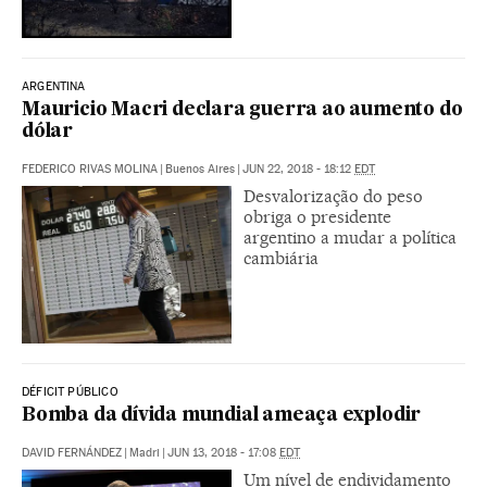
ARGENTINA
Mauricio Macri declara guerra ao aumento do
dólar
FEDERICO RIVAS MOLINA
|
Buenos Aires
|
JUN 22, 2018 - 18:12
EDT
Desvalorização do peso
obriga o presidente
argentino a mudar a política
cambiária
DÉFICIT PÚBLICO
Bomba da dívida mundial ameaça explodir
DAVID FERNÁNDEZ
|
Madri
|
JUN 13, 2018 - 17:08
EDT
Um nível de endividamento