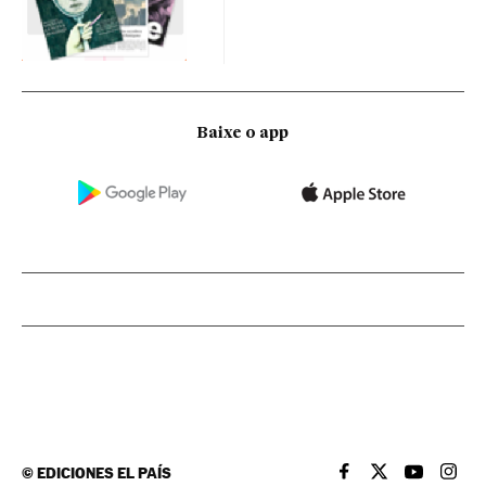
Baixe o app
©
EDICIONES EL PAÍS
EL PAÍS BRASIL EN
EL PAÍS BRASI
EL PAÍS B
EL PA