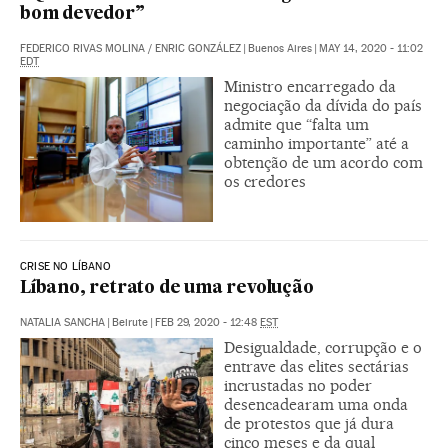
bom devedor”
FEDERICO RIVAS MOLINA
/
ENRIC GONZÁLEZ
|
Buenos Aires
|
MAY 14, 2020 - 11:02
EDT
Ministro encarregado da
negociação da dívida do país
admite que “falta um
caminho importante” até a
obtenção de um acordo com
os credores
CRISE NO LÍBANO
Líbano, retrato de uma revolução
NATALIA SANCHA
|
Beirute
|
FEB 29, 2020 - 12:48
EST
Desigualdade, corrupção e o
entrave das elites sectárias
incrustadas no poder
desencadearam uma onda
de protestos que já dura
cinco meses e da qual