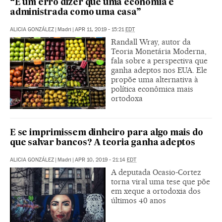
“É um erro dizer que uma economia é
administrada como uma casa”
ALICIA GONZÁLEZ
|
Madri
|
APR 11, 2019 - 15:21
EDT
Randall Wray, autor da
Teoria Monetária Moderna,
fala sobre a perspectiva que
ganha adeptos nos EUA. Ele
propõe uma alternativa à
política econômica mais
ortodoxa
E se imprimissem dinheiro para algo mais do
que salvar bancos? A teoria ganha adeptos
ALICIA GONZÁLEZ
|
Madri
|
APR 10, 2019 - 21:14
EDT
A deputada Ocasio-Cortez
torna viral uma tese que põe
em xeque a ortodoxia dos
últimos 40 anos