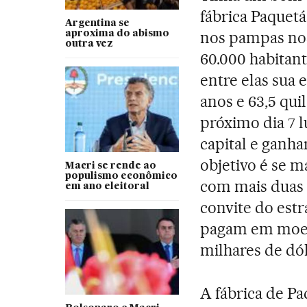
fábrica Paquetá
Argentina se
nos pampas no
aproxima do abismo
outra vez
60.000 habitant
entre elas sua 
anos e 63,5 qui
próximo dia 7 
capital e ganhar
objetivo é se m
Macri se rende ao
populismo econômico
com mais duas 
em ano eleitoral
convite do estr
pagam em moeda
milhares de dól
A fábrica de Pa