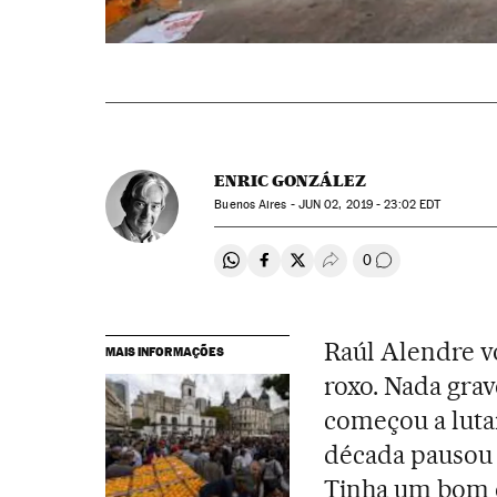
ENRIC GONZÁLEZ
Buenos Aires -
JUN
02, 2019 - 23:02
EDT
0
Compartir en Whatsapp
Compartir en Facebook
Compartir en Twitter
Desplegar Redes Soci
Comentários
Raúl Alendre v
MAIS INFORMAÇÕES
roxo. Nada gra
começou a lutar
década pausou s
Tinha um bom 