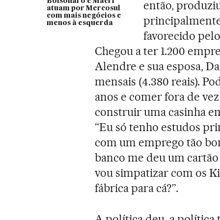
Bolsonaro e Macri
então, produziu
atuam por Mercosul
com mais negócios e
principalmente,
menos à esquerda
favorecido pel
Chegou a ter 1.200 empre
Alendre e sua esposa, D
mensais (4.380 reais). Po
anos e comer fora de ve
construir uma casinha em
“Eu só tenho estudos pr
com um emprego tão bom 
banco me deu um cartão 
vou simpatizar com os Ki
fábrica para cá?”.
A política deu, a política 