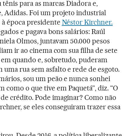
 tênis para as marcas Diadora e,
 Adidas. Foi um projeto industrial
o à época presidente
Néstor Kirchner.
gados e pagava bons salários: Raúl
aniela Olmos, juntavam 50.000 pesos
diam ir ao cinema com sua filha de sete
z em quando e, sobretudo, puderam
 uma rua sem asfalto e rede de esgoto.
imários, sou um peão e nunca sonhei
como o que tive em Paquetá”, diz. “O
de crédito. Pode imaginar? Como não
rchner, se eles conseguiram trazer essa
tirou. Desde 2016, a política liberalizante