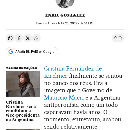
ENRIC GONZÁLEZ
Buenos Aires -
MAY
21, 2019 - 17:51
EDT
0
Compartir en Whatsapp
Compartir en Facebook
Compartir en Twitter
Desplegar Redes Sociales
Comen
Añadir EL PAÍS en Google
Cristina Fernández de
MAIS INFORMAÇÕES
Kirchner
finalmente se sentou
no banco dos réus. Era a
imagem que o Governo de
Mauricio Macri
e a Argentina
Cristina
antiperonista como um todo
Kirchner será
esperavam havia anos. O
candidata a
vice-presidenta
momento, entretanto, acabou
na Argentina
sendo relativamente