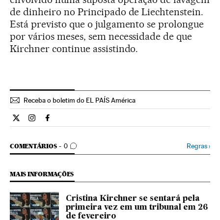
de dinheiro no Principado de Liechtenstein.
Está previsto que o julgamento se prolongue
por vários meses, sem necessidade de que
Kirchner continue assistindo.
Receba o boletim do EL PAÍS América
Internacional El País Brasil en Twitter
Internacional El País Brasil en Instagram
Internacional El País Brasil en Facebook
COMENTÁRIOS
Regras
›
COMENTÁRIOS
0
MAIS INFORMAÇÕES
Cristina Kirchner se sentará pela
primeira vez em um tribunal em 26
de fevereiro