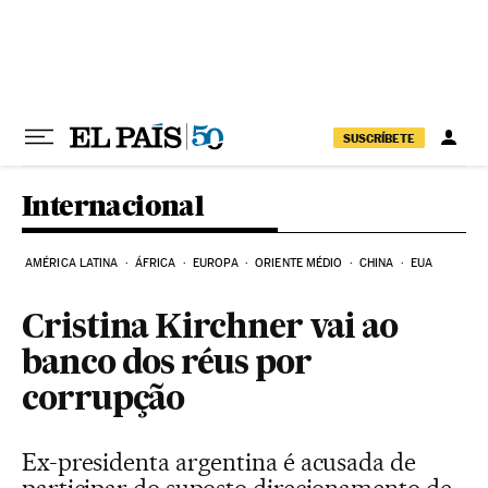
Pular para o conteúdo
SUSCRÍBETE
Internacional
AMÉRICA LATINA
ÁFRICA
EUROPA
ORIENTE MÉDIO
CHINA
EUA
Cristina Kirchner vai ao
banco dos réus por
corrupção
Ex-presidenta argentina é acusada de