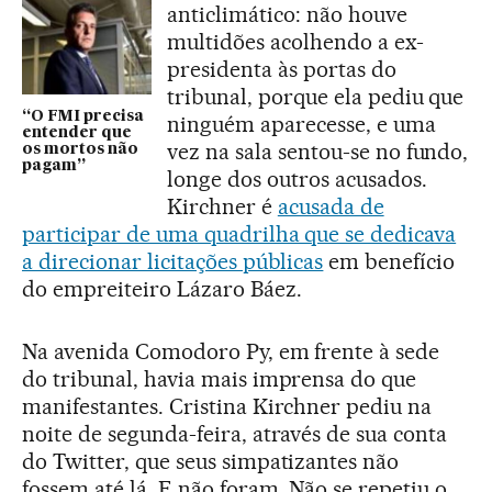
anticlimático: não houve
multidões acolhendo a ex-
presidenta às portas do
tribunal, porque ela pediu que
“O FMI precisa
ninguém aparecesse, e uma
entender que
vez na sala sentou-se no fundo,
os mortos não
pagam”
longe dos outros acusados.
Kirchner é
acusada de
participar de uma quadrilha que se dedicava
a direcionar licitações públicas
em benefício
do empreiteiro Lázaro Báez.
Na avenida Comodoro Py, em frente à sede
do tribunal, havia mais imprensa do que
manifestantes. Cristina Kirchner pediu na
noite de segunda-feira, através de sua conta
do Twitter, que seus simpatizantes não
fossem até lá. E não foram. Não se repetiu o