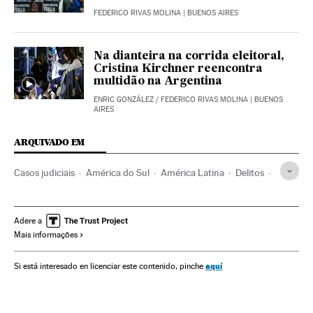
FEDERICO RIVAS MOLINA
| BUENOS AIRES
Na dianteira na corrida eleitoral,
Cristina Kirchner reencontra
multidão na Argentina
ENRIC GONZÁLEZ
/
FEDERICO RIVAS MOLINA
| BUENOS
AIRES
ARQUIVADO EM
Casos judiciais
América do Sul
América Latina
Delitos
América
Cristina Fernández de Kirchner
Lázaro Báez
Julio de Vido
Caso Lázaro Báez
Argentina
Adere a
Mais informações
Lavagem dinheiro
Corrupção política
Caixa dois
Corrupção
aquí
Si está interesado en licenciar este contenido, pinche