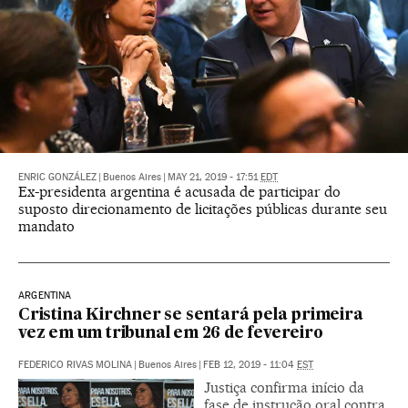
ENRIC GONZÁLEZ
|
Buenos Aires
|
MAY 21, 2019 - 17:51
EDT
Ex-presidenta argentina é acusada de participar do
suposto direcionamento de licitações públicas durante seu
mandato
ARGENTINA
Cristina Kirchner se sentará pela primeira
vez em um tribunal em 26 de fevereiro
FEDERICO RIVAS MOLINA
|
Buenos Aires
|
FEB 12, 2019 - 11:04
EST
Justiça confirma início da
fase de instrução oral contra