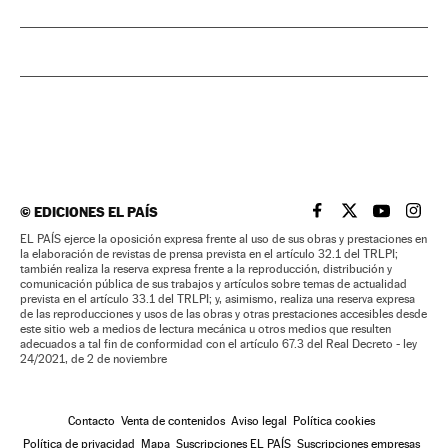
©
EDICIONES EL PAÍS
EL PAÍS BRASIL EN
EL PAÍS BRASI
EL PAÍS B
EL PA
EL PAÍS ejerce la oposición expresa frente al uso de sus obras y prestaciones en
la elaboración de revistas de prensa prevista en el artículo 32.1 del TRLPI;
también realiza la reserva expresa frente a la reproducción, distribución y
comunicación pública de sus trabajos y artículos sobre temas de actualidad
prevista en el artículo 33.1 del TRLPI; y, asimismo, realiza una reserva expresa
de las reproducciones y usos de las obras y otras prestaciones accesibles desde
este sitio web a medios de lectura mecánica u otros medios que resulten
adecuados a tal fin de conformidad con el artículo 67.3 del Real Decreto - ley
24/2021, de 2 de noviembre
Contacto
Venta de contenidos
Aviso legal
Política cookies
Política de privacidad
Mapa
Suscripciones EL PAÍS
Suscripciones empresas