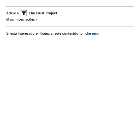
América do Norte
Déficit público
Despesa pública
Mercados financeiros
Finanças públicas
América
Adere a
Mais informações
Finanças
Negocios
aquí
Si está interesado en licenciar este contenido, pinche