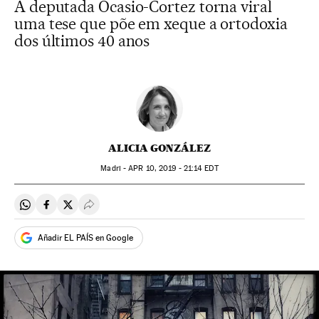
A deputada Ocasio-Cortez torna viral
uma tese que põe em xeque a ortodoxia
dos últimos 40 anos
ALICIA GONZÁLEZ
Madri -
APR
10, 2019 - 21:14
EDT
Compartir en Whatsapp
Compartir en Facebook
Compartir en Twitter
Desplegar Redes Sociales
Añadir EL PAÍS en Google