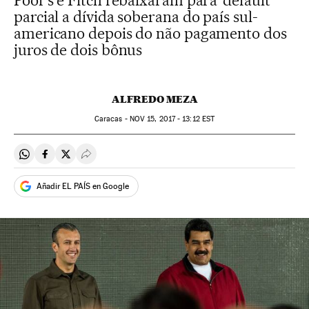
Poor’s e Fitch rebaixaram para ‘default’
parcial a dívida soberana do país sul-
americano depois do não pagamento dos
juros de dois bônus
ALFREDO MEZA
Caracas -
NOV
15, 2017 - 13:12
EST
Compartir en Whatsapp
Compartir en Facebook
Compartir en Twitter
Desplegar Redes Sociales
Añadir EL PAÍS en Google