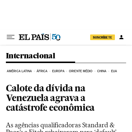
Pular para o conteúdo
SUSCRÍBETE
Internacional
AMÉRICA LATINA
ÁFRICA
EUROPA
ORIENTE MÉDIO
CHINA
EUA
Calote da dívida na
Venezuela agrava a
catástrofe econômica
As agências qualificadoras Standard &