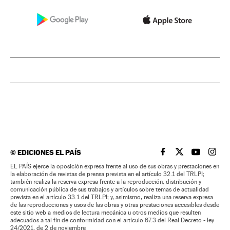
©
EDICIONES EL PAÍS
EL PAÍS BRASIL EN
EL PAÍS BRASI
EL PAÍS B
EL PA
EL PAÍS ejerce la oposición expresa frente al uso de sus obras y prestaciones en
la elaboración de revistas de prensa prevista en el artículo 32.1 del TRLPI;
también realiza la reserva expresa frente a la reproducción, distribución y
comunicación pública de sus trabajos y artículos sobre temas de actualidad
prevista en el artículo 33.1 del TRLPI; y, asimismo, realiza una reserva expresa
de las reproducciones y usos de las obras y otras prestaciones accesibles desde
este sitio web a medios de lectura mecánica u otros medios que resulten
adecuados a tal fin de conformidad con el artículo 67.3 del Real Decreto - ley
24/2021, de 2 de noviembre