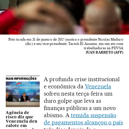
Foto tirada em 31 de janeiro de 2017 mostra o presidente Nicolas Maduro
(dir.) e seu vice-presidente, Tareck El Aissami, em um ato com
trabalhadoras na PDVSA
JUAN BARRETO (AFP)
A profunda crise institucional
MAIS INFORMAÇÕES
e econômica da
Venezuela
sofreu nesta terça-feira um
duro golpe que leva as
finanças públicas a um novo
Agência de
abismo. A
temida suspensão
risco diz que
de pagamentos alcançou o país
Venezuela deu
calote em