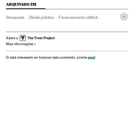
ARQUIVADO EM
Venezuela
Dívida pública
Financiamento déficit
Déficit público
América do Sul
América Latina
Finanças públicas
América
Economia
Finanças
Adere a
Mais informações
Nicolás Maduro
aquí
Si está interesado en licenciar este contenido, pinche