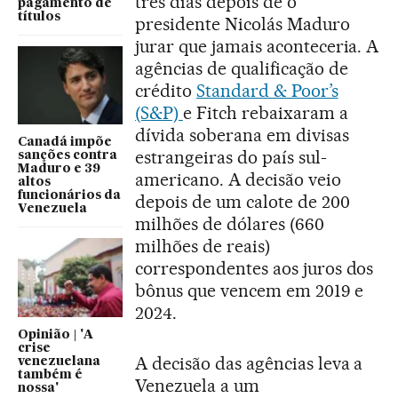
três dias depois de o
pagamento de
títulos
presidente Nicolás Maduro
jurar que jamais aconteceria. A
agências de qualificação de
crédito
Standard & Poor’s
(S&P)
e Fitch rebaixaram a
dívida soberana em divisas
Canadá impõe
estrangeiras do país sul-
sanções contra
Maduro e 39
americano. A decisão veio
altos
funcionários da
depois de um calote de 200
Venezuela
milhões de dólares (660
milhões de reais)
correspondentes aos juros dos
bônus que vencem em 2019 e
2024.
Opinião | 'A
crise
A decisão das agências leva a
venezuelana
também é
Venezuela a um
nossa'