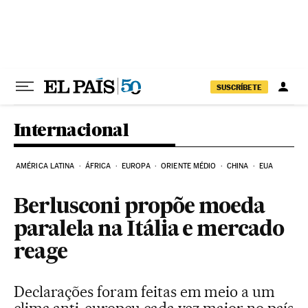
Pular para o conteúdo
SUSCRÍBETE
Internacional
AMÉRICA LATINA
ÁFRICA
EUROPA
ORIENTE MÉDIO
CHINA
EUA
Berlusconi propõe moeda
paralela na Itália e mercado
reage
Declarações foram feitas em meio a um