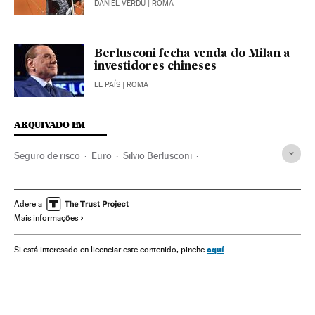
DANIEL VERDÚ
| ROMA
Berlusconi fecha venda do Milan a
investidores chineses
EL PAÍS
| ROMA
ARQUIVADO EM
Seguro de risco
Euro
Silvio Berlusconi
Obrigações Tesouro
Zona euro
Itália
Dívida pública
Tesoro Público
Moeda
Financiamento déficit
Adere a
Mais informações
Dinheiro
Europa Ocidental
Déficit público
Economia europeia
Medios de pago
Finanças públicas
aquí
Si está interesado en licenciar este contenido, pinche
União Europeia
Europa
Administração Estado
Organizações internacionais
Administração pública