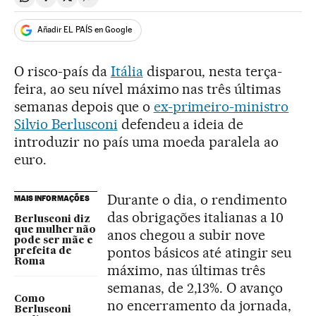
Compartir en Whatsapp
Compartir en Facebook
Compartir en Twitter
Desplegar Redes Sociales
Añadir EL PAÍS en Google
O risco-país da
Itália
disparou, nesta terça-
feira, ao seu nível máximo nas três últimas
semanas depois que o
ex-primeiro-ministro
Silvio Berlusconi
defendeu a ideia de
introduzir no país uma moeda paralela ao
euro.
Durante o dia, o rendimento
MAIS INFORMAÇÕES
das obrigações italianas a 10
Berlusconi diz
que mulher não
anos chegou a subir nove
pode ser mãe e
pontos básicos até atingir seu
prefeita de
Roma
máximo, nas últimas três
semanas, de 2,13%. O avanço
Como
no encerramento da jornada,
Berlusconi