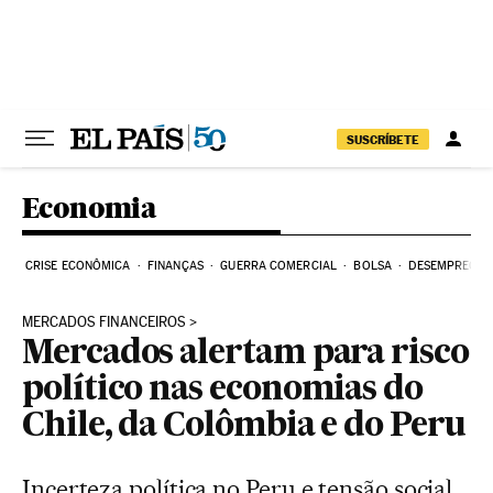
Pular para o conteúdo
SUSCRÍBETE
Economia
CRISE ECONÔMICA
FINANÇAS
GUERRA COMERCIAL
BOLSA
DESEMPREGO
MERCADOS FINANCEIROS
Mercados alertam para risco
político nas economias do
Chile, da Colômbia e do Peru
Incerteza política no Peru e tensão social