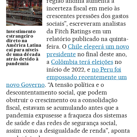
região andina aumenta a
incerteza fiscal em meio às
crescentes pressões dos gastos
sociais”, escreveram analistas
da Fitch Ratings em um
Investimento
estrangeiro
relatório publicado na quinta-
direto na
feira. O
Chile elegerá um novo
América Latina
cai para níveis
presidente
no final deste ano,
de uma década
atrás devido à
a
Colômbia terá eleições
no
pandemia
início de 2022, e
no Peru foi
empossado recentemente um
novo Governo
. “A tensão política e o
descontentamento social, que podem
obstruir o crescimento ou a consolidação
fiscal, estavam se acumulando antes que a
pandemia expusesse a fraqueza dos sistemas
de saúde e das redes de segurança social,
assim como a desigualdade de renda”, aponta