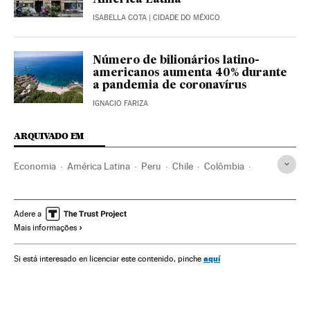
ISABELLA COTA
| CIDADE DO MÉXICO
Número de bilionários latino-
americanos aumenta 40% durante
a pandemia de coronavírus
IGNACIO FARIZA
ARQUIVADO EM
Economia
América Latina
Peru
Chile
Colômbia
Izquierda socialista
Populismo
Mercados financeiros
Mercados
Dívida pública
Finanças públicas
Adere a
Mais informações
Déficit público
PIB
Crescimento econômico
Crise econômica
Crisis económica coronavirus covid-19
aquí
Si está interesado en licenciar este contenido, pinche
Mizuho Holdings
BBVA
Bolsas internacionais
Bolsas nacionais