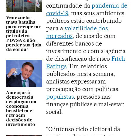
continuidade da
pandemia de
covid-19
, mas seus ambientes
Venezuela
políticos estão contribuindo
trava batalha
para a
volatilidade dos
para recuperar
títulos da
mercados
, de acordo com
petroleira
PDVSA e não
diferentes bancos de
perder sua ‘joia
investimento e com a agência
da coroa’
de classificação de risco
Fitch
Ratings
. Em relatórios
publicados nesta semana,
analistas expressaram
preocupação com políticas
Ameaças à
populistas
, pressões nas
democracia
respingam na
finanças públicas e mal-estar
economia
social.
brasileira e
retraem
decisões de
investimento
“O intenso ciclo eleitoral da