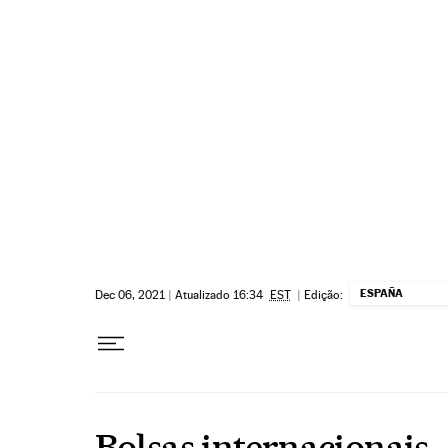
Pular para o conteúdo
ESPAÑA
Dec 06, 2021
|
Atualizado 16:34
EST
|
Edição:
Bolsas internacionais