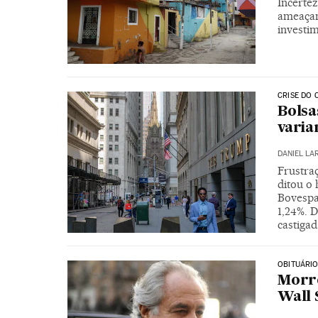
Incertez
ameaçam
investim
CRISE DO 
Bolsa
varia
DANIEL LA
Frustra
ditou o
Bovespa
1,24%. 
castigad
OBITUÁRI
Morre
Wall 