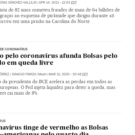
ONIA SÁNCHEZ-VALLEJO
|
APR 14, 2021 - 12:04
EDT
ista de 82 anos cometeu fraudes de mais de 64 bilhões de
 graças ao esquema de pirâmide que dirigiu durante 45
orreu em uma prisão na Carolina do Norte
 DE CORONAVÍRUS
o pelo coronavírus afunda Bolsas pelo
o em queda livre
ÉRREZ
/
IGNACIO FARIZA
|
Madri
|
MAR 12, 2020 - 20:48
EDT
o da presidenta do BCE acelera as perdas em todos as
uropeias. O Fed injeta liquidez para deter a queda, mas
eet cai mais de 8%
RUS
avírus tinge de vermelho as Bolsas
o-americanas pelo quarto dia