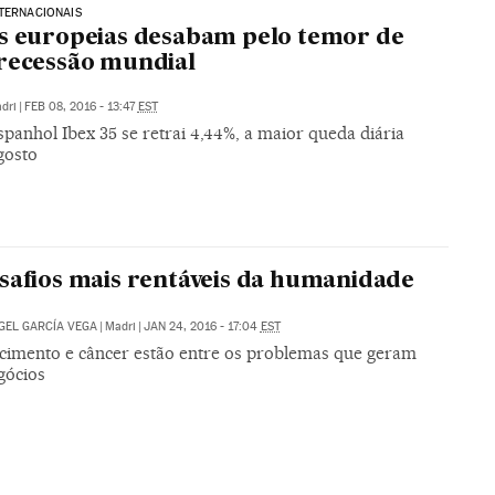
TERNACIONAIS
s europeias desabam pelo temor de
recessão mundial
dri
|
FEB 08, 2016 - 13:47
EST
spanhol Ibex 35 se retrai 4,44%, a maior queda diária
gosto
safios mais rentáveis da humanidade
GEL GARCÍA VEGA
|
Madri
|
JAN 24, 2016 - 17:04
EST
cimento e câncer estão entre os problemas que geram
gócios