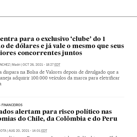
 entra para o exclusivo ‘clube’ do 1
ão de dólares e já vale o mesmo que seus
iores concorrentes juntos
ÁNCHEZ
|
Madri
|
OCT 26, 2021 - 18:27
EDT
 dispara na Bolsa de Valores depois de divulgado que a
aneja adquirir 100.000 veículos da marca para eletrificar
a
 FINANCEIROS
dos alertam para risco político nas
mias do Chile, da Colômbia e do Peru
COTA
|
AUG 20, 2021 - 14:01
EDT