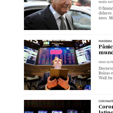
MARÍA ANT
O financ
dólares
anos. M
PANDEMIA
Pânic
mund
HUGO GUTI
Discurs
Bolsas e
Wall Str
CORONAVÍ
Coron
latin