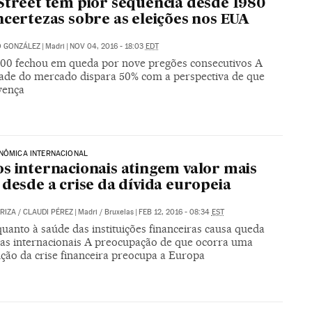
Street tem pior sequência desde 1980
ncertezas sobre as eleições nos EUA
O GONZÁLEZ
|
Madri
|
NOV 04, 2016 - 18:03
EDT
00 fechou em queda por nove pregões consecutivos A
idade do mercado dispara 50% com a perspectiva de que
vença
NÔMICA INTERNACIONAL
s internacionais atingem valor mais
 desde a crise da dívida europeia
ARIZA
/
CLAUDI PÉREZ
|
Madri / Bruxelas
|
FEB 12, 2016 - 08:34
EST
uanto à saúde das instituições financeiras causa queda
sas internacionais A preocupação de que ocorra uma
ção da crise financeira preocupa a Europa