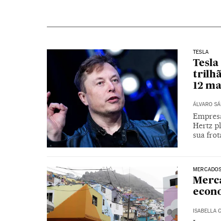
TESLA
Tesla
trilh
12 ma
ÁLVARO S
Empresa
Hertz pl
sua frot
MERCADOS
Merca
econo
ISABELLA 