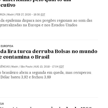
cutivo
ARIZA
|
Madri
|
FEB 27, 2020 - 19:30
EST
da epidemia dispara nos pregões regionais ao som das
generalizadas na Europa e nos Estados Unidos
 EUROPEIA
 da lira turca derruba Bolsas no mundo
e contamina o Brasil
GÊNCIAS
|
Madri / São Paulo
|
AUG 13, 2018 - 17:04
EDT
 brasileiro abriu a segunda em queda, mas recuperou
 Dólar bateu 3,92 e fechou 3,89
EUA