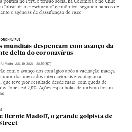
a política no Peru e tensão social na Colômbia e no Chile
 “obstruir o crescimento” econômico, segundo bancos de
ento e agências de classificação de risco
CORONAVÍRUS
s mundiais despencam com avanço da
nte delta do coronavírus
RA
|
Madri
|
JUL 19, 2021 - 20:55
EDT
ção com o avanço dos contágios após a vacinação maciça
 humor dos mercados internacionais e contagiou a
, que teve pior resultado desde maio, com queda de
Dow Jones cai 2,9%. Ações espanholas de turismo foram
as
OS
 Bernie Madoff, o grande golpista de
Street