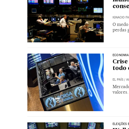
conse
IGNACIO F
O medo 
perdas 
ECONOMIA
Crise
todo 
EL PAÍS
/
A
Mercado
valores.
ELEIÇÕES 