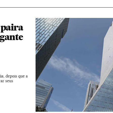
 paira
igante
a, depois que a
ar seus