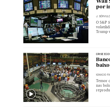
Wall 
por i
J. SÉRVUL
O S&P 5
volatil
Trump 
CRISE ECO
Banco
baixo
IGNACIO F
Temor q
nas bol
reprodu