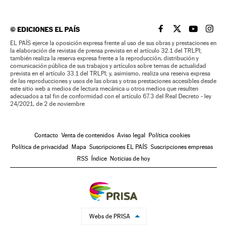
©
EDICIONES EL PAÍS
EL PAÍS BRASIL EN
EL PAÍS BRASI
EL PAÍS B
EL PA
EL PAÍS ejerce la oposición expresa frente al uso de sus obras y prestaciones en
la elaboración de revistas de prensa prevista en el artículo 32.1 del TRLPI;
también realiza la reserva expresa frente a la reproducción, distribución y
comunicación pública de sus trabajos y artículos sobre temas de actualidad
prevista en el artículo 33.1 del TRLPI; y, asimismo, realiza una reserva expresa
de las reproducciones y usos de las obras y otras prestaciones accesibles desde
este sitio web a medios de lectura mecánica u otros medios que resulten
adecuados a tal fin de conformidad con el artículo 67.3 del Real Decreto - ley
24/2021, de 2 de noviembre
Contacto
Venta de contenidos
Aviso legal
Política cookies
Política de privacidad
Mapa
Suscripciones EL PAÍS
Suscripciones empresas
RSS
Índice
Noticias de hoy
Webs de PRISA