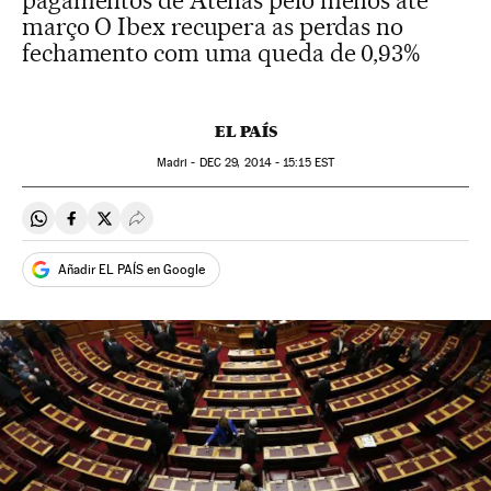
pagamentos de Atenas pelo menos até
março O Ibex recupera as perdas no
fechamento com uma queda de 0,93%
EL PAÍS
Madri -
DEC
29, 2014 - 15:15
EST
Compartir en Whatsapp
Compartir en Facebook
Compartir en Twitter
Desplegar Redes Sociales
Añadir EL PAÍS en Google