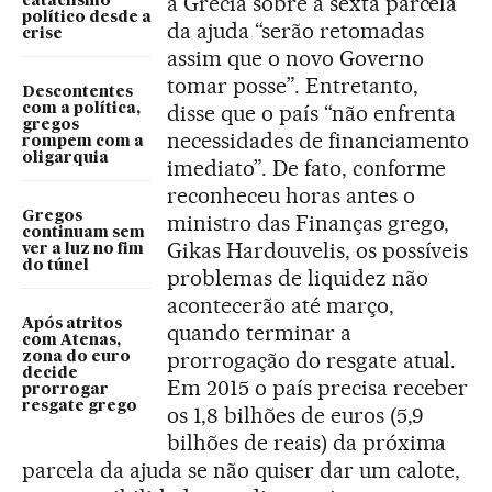
a Grécia sobre a sexta parcela
cataclismo
político desde a
da ajuda “serão retomadas
crise
assim que o novo Governo
tomar posse”. Entretanto,
Descontentes
disse que o país “não enfrenta
com a política,
gregos
necessidades de financiamento
rompem com a
oligarquia
imediato”. De fato, conforme
reconheceu horas antes o
Gregos
ministro das Finanças grego,
continuam sem
Gikas Hardouvelis, os possíveis
ver a luz no fim
do túnel
problemas de liquidez não
acontecerão até março,
Após atritos
quando terminar a
com Atenas,
prorrogação do resgate atual.
zona do euro
decide
Em 2015 o país precisa receber
prorrogar
resgate grego
os 1,8 bilhões de euros (5,9
bilhões de reais) da próxima
parcela da ajuda se não quiser dar um calote,