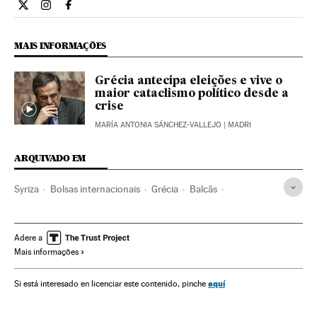
Economia El País Brasil en Twitter
Economia El País Brasil en Instagram
Economia El País Brasil en Facebook
MAIS INFORMAÇÕES
Grécia antecipa eleições e vive o
maior cataclismo político desde a
crise
MARÍA ANTONIA SÁNCHEZ-VALLEJO
| MADRI
ARQUIVADO EM
Syriza
Bolsas internacionais
Grécia
Balcãs
Bolsa valores
Europa Sul
Eleições
Partidos políticos
Mercados financeiros
Política
Crise dívida europeia
Adere a
Mais informações
Troika
Resgate financeiro
Comissão Europeia
BCE
FMI
Crise financeira
Bancos
União Europeia
aquí
Si está interesado en licenciar este contenido, pinche
Organizações internacionais
Europa
Banca