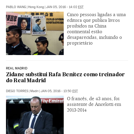
PABLO WANG
|
Hong Kong
|
JAN 05, 2016 - 14:02
EST
Cinco pessoas ligadas a uma
editora que publica livros
proibidos na China
continental estão
desaparecidas, incluindo o
proprietário
REAL MADRID
Zidane substitui Rafa Benítez como treinador
do Real Madrid
DIEGO TORRES
|
Madri
|
JAN 05, 2016 - 13:50
EST
O francês, de 43 anos, foi
assistente de Ancelotti em
2013-2014