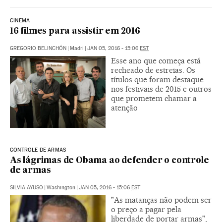
CINEMA
16 filmes para assistir em 2016
GREGORIO BELINCHÓN
|
Madri
|
JAN 05, 2016 - 15:06
EST
Esse ano que começa está
recheado de estreias. Os
títulos que foram destaque
nos festivais de 2015 e outros
que prometem chamar a
atenção
CONTROLE DE ARMAS
As lágrimas de Obama ao defender o controle
de armas
SILVIA AYUSO
|
Washington
|
JAN 05, 2016 - 15:06
EST
"As matanças não podem ser
o preço a pagar pela
liberdade de portar armas",