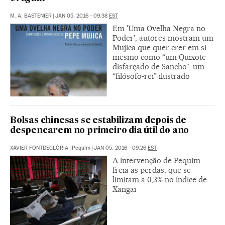
M. A. BASTENIER
|
JAN 05, 2016 - 09:38
EST
Em 'Uma Ovelha Negra no
Poder', autores mostram um
Mujica que quer crer em si
mesmo como “um Quixote
disfarçado de Sancho”, um
“filósofo-rei” ilustrado
Bolsas chinesas se estabilizam depois de
despencarem no primeiro dia útil do ano
XAVIER FONTDEGLÒRIA
|
Pequim
|
JAN 05, 2016 - 09:26
EST
A intervenção de Pequim
freia as perdas, que se
limitam a 0,3% no índice de
Xangai