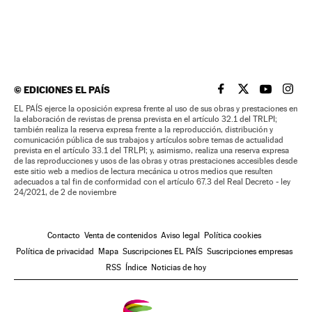
©
EDICIONES EL PAÍS
EL PAÍS BRASIL EN
EL PAÍS BRASI
EL PAÍS B
EL PA
EL PAÍS ejerce la oposición expresa frente al uso de sus obras y prestaciones en
la elaboración de revistas de prensa prevista en el artículo 32.1 del TRLPI;
también realiza la reserva expresa frente a la reproducción, distribución y
comunicación pública de sus trabajos y artículos sobre temas de actualidad
prevista en el artículo 33.1 del TRLPI; y, asimismo, realiza una reserva expresa
de las reproducciones y usos de las obras y otras prestaciones accesibles desde
este sitio web a medios de lectura mecánica u otros medios que resulten
adecuados a tal fin de conformidad con el artículo 67.3 del Real Decreto - ley
24/2021, de 2 de noviembre
Contacto
Venta de contenidos
Aviso legal
Política cookies
Política de privacidad
Mapa
Suscripciones EL PAÍS
Suscripciones empresas
RSS
Índice
Noticias de hoy