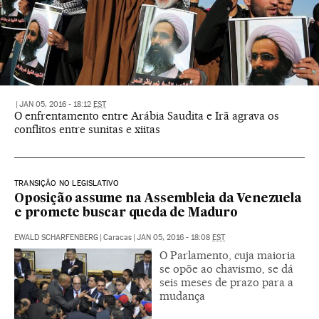
|
JAN 05, 2016 - 18:12
EST
O enfrentamento entre Arábia Saudita e Irã agrava os
conflitos entre sunitas e xiitas
TRANSIÇÃO NO LEGISLATIVO
Oposição assume na Assembleia da Venezuela
e promete buscar queda de Maduro
EWALD SCHARFENBERG
|
Caracas
|
JAN 05, 2016 - 18:08
EST
O Parlamento, cuja maioria
se opõe ao chavismo, se dá
seis meses de prazo para a
mudança