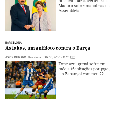
brasileira faz advertência a
Maduro sobre manobras na
Assembleia
BARCELONA
As faltas, um antídoto contra o Barça
JORDI QUIXANO
|
Barcelona
|
JAN 05, 2016 - 11:23
EST
Time azul-grená sofre em
média 16 infrações por jogo,
e o Espanyol cometeu 22