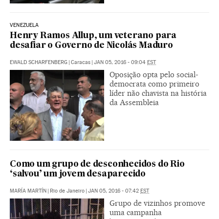
VENEZUELA
Henry Ramos Allup, um veterano para
desafiar o Governo de Nicolás Maduro
EWALD SCHARFENBERG
|
Caracas
|
JAN 05, 2016 - 09:04
EST
Oposição opta pelo social-
democrata como primeiro
líder não chavista na história
da Assembleia
Como um grupo de desconhecidos do Rio
‘salvou’ um jovem desaparecido
MARÍA MARTÍN
|
Rio de Janeiro
|
JAN 05, 2016 - 07:42
EST
Grupo de vizinhos promove
uma campanha