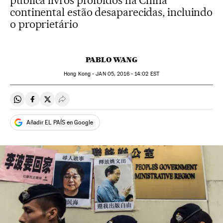
publica livros proibidos na China
continental estão desaparecidas, incluindo
o proprietário
PABLO WANG
Hong Kong -
JAN
05, 2016 - 14:02
EST
Compartir en Whatsapp
Compartir en Facebook
Compartir en Twitter
Desplegar Redes Sociales
Añadir EL PAÍS en Google