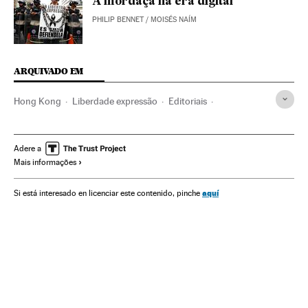
A mordaça na era digital
PHILIP BENNET / MOISÉS NAÍM
ARQUIVADO EM
Hong Kong
Liberdade expressão
Editoriais
Pessoas desaparecidas
Setor editorial
Casos por resolver
Livros
Casos judiciais
Política
Adere a
Mais informações
Comunicação
Justiça
Shenzhen
China
Ásia oriental
Ásia
Indústria cultural
Cultura
aquí
Si está interesado en licenciar este contenido, pinche