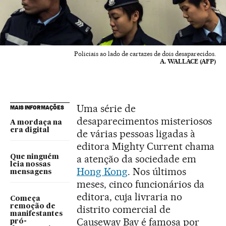
Policiais ao lado de cartazes de dois desaparecidos.
A. WALLACE (AFP)
Uma série de
MAIS INFORMAÇÕES
desaparecimentos misteriosos
A mordaça na
era digital
de várias pessoas ligadas à
editora Mighty Current chama
a atenção da sociedade em
Que ninguém
leia nossas
Hong Kong
. Nos últimos
mensagens
meses, cinco funcionários da
editora, cuja livraria no
Começa
remoção de
distrito comercial de
manifestantes
Causeway Bay é famosa por
pró-