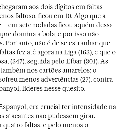
chegaram aos dois dígitos em faltas
nos faltoso, ficou em 10. Algo que a
z – em sete rodadas ficou aquém dessa
mpre domina a bola, e por isso não
s. Portanto, não é de se estranhar que
ltas fez até agora na Liga (163), e que o
sa, (347), seguida pelo Eibar (301). As
m também nos cartões amarelos; o
sofreu menos advertências (27), contra
anyol, líderes nesse quesito.
Espanyol, era crucial ter intensidade na
os atacantes não pudessem girar.
quatro faltas, e pelo menos o