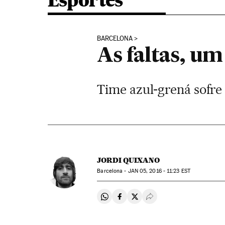
Esportes
BARCELONA
As faltas, um
Time azul-grená sofre
JORDI QUIXANO
Barcelona -
JAN
05, 2016 - 11:23
EST
Compartir en Whatsapp
Compartir en Facebook
Compartir en Twitter
Desplegar Redes Soci