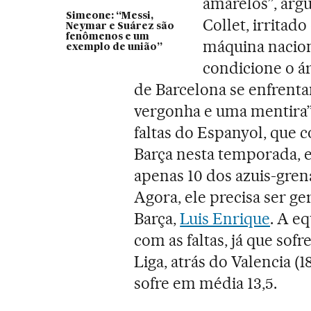
amarelos”, arg
Simeone: “Messi,
Collet, irrita
Neymar e Suárez são
fenômenos e um
máquina naciona
exemplo de união”
condicione o ár
de Barcelona se enfrenta
vergonha e uma mentira”. 
faltas do Espanyol, que c
Barça nesta temporada, 
apenas 10 dos azuis-grená
Agora, ele precisa ser ge
Barça,
Luis Enrique
. A e
com as faltas, já que sofr
Liga, atrás do Valencia (
sofre em média 13,5.