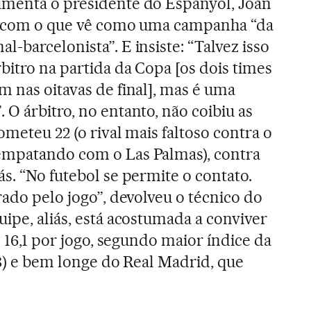
umenta o presidente do Espanyol, Joan
do com o que vê como uma campanha “da
l-barcelonista”. E insiste: “Talvez isso
bitro na partida da Copa [os dois times
m nas oitavas de final], mas é uma
O árbitro, no entanto, não coibiu as
ometeu 22 (o rival mais faltoso contra o
empatando com o Las Palmas), contra
s. “No futebol se permite o contato.
rado pelo jogo”, devolveu o técnico do
quipe, aliás, está acostumada a conviver
e 16,1 por jogo, segundo maior índice da
18) e bem longe do Real Madrid, que