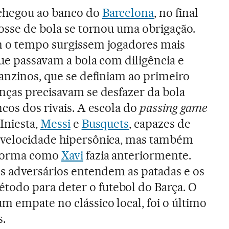
hegou ao banco do
Barcelona
, no final
posse de bola se tornou uma obrigação.
m o tempo surgissem jogadores mais
que passavam a bola com diligência e
ranzinos, que se definiam ao primeiro
nças precisavam se desfazer da bola
cos dos rivais. A escola do
passing game
Iniesta,
Messi
e
Busquets
, capazes de
 velocidade hipersônica, mas também
 forma como
Xavi
fazia anteriormente.
os adversários entendem as patadas e os
do para deter o futebol do Barça. O
um empate no clássico local, foi o último
s.