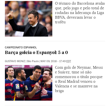
O técnico do Barcelona avalia
que, pelo jogo e pelo total de
rodadas na liderança da Liga
BBVA, deveriam levar o
troféu
CAMPEONATO ESPANHOL
Barça goleia o Espanyol: 5 a 0
GUSTAVO MONIZ
|
São Paulo
|
MAY 09, 2016 - 17:49
EDT
Com gols de Neymar, Messi
e Suárez, time só não
comemorou o título porque
o Real Madrid venceu o
Valencia e se manteve na
briga