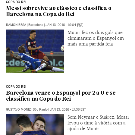
COPA DO REI
Messi sobrevive ao clássico e classifica o
Barcelona na Copa do Rei
RAMON BESA
|
Barcelona
|
JAN 13, 2016 - 19:04
EST
Munir fez os dois gols que
eliminaram o Espanyol em
mais uma partida feia
COPA DO REI
Barcelona vence o Espanyol por 2 a 0 e se
classifica na Copa do Rei
GUSTAVO MONIZ
|
São Paulo
|
JAN 13, 2016 - 17:36
EST
Sem Neymar e Suárez, Messi
levou o time à vitória com a
ajuda de Munir