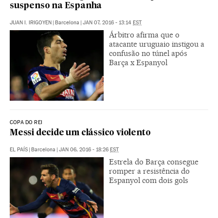
suspenso na Espanha
JUAN I. IRIGOYEN
|
Barcelona
|
JAN 07, 2016 - 13:14
EST
Árbitro afirma que o
atacante uruguaio instigou a
confusão no túnel após
Barça x Espanyol
COPA DO REI
Messi decide um clássico violento
EL PAÍS
|
Barcelona
|
JAN 06, 2016 - 18:26
EST
Estrela do Barça consegue
romper a resistência do
Espanyol com dois gols