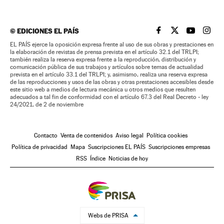
©
EDICIONES EL PAÍS
EL PAÍS BRASIL EN
EL PAÍS BRASI
EL PAÍS B
EL PA
EL PAÍS ejerce la oposición expresa frente al uso de sus obras y prestaciones en
la elaboración de revistas de prensa prevista en el artículo 32.1 del TRLPI;
también realiza la reserva expresa frente a la reproducción, distribución y
comunicación pública de sus trabajos y artículos sobre temas de actualidad
prevista en el artículo 33.1 del TRLPI; y, asimismo, realiza una reserva expresa
de las reproducciones y usos de las obras y otras prestaciones accesibles desde
este sitio web a medios de lectura mecánica u otros medios que resulten
adecuados a tal fin de conformidad con el artículo 67.3 del Real Decreto - ley
24/2021, de 2 de noviembre
Contacto
Venta de contenidos
Aviso legal
Política cookies
Política de privacidad
Mapa
Suscripciones EL PAÍS
Suscripciones empresas
RSS
Índice
Noticias de hoy
Webs de PRISA