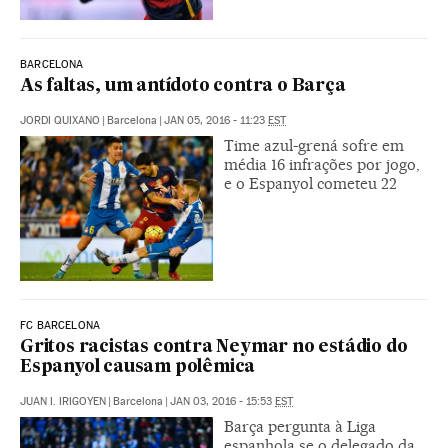
BARCELONA
As faltas, um antídoto contra o Barça
JORDI QUIXANO
|
Barcelona
|
JAN 05, 2016 - 11:23
EST
Time azul-grená sofre em
média 16 infrações por jogo,
e o Espanyol cometeu 22
FC BARCELONA
Gritos racistas contra Neymar no estádio do
Espanyol causam polêmica
JUAN I. IRIGOYEN
|
Barcelona
|
JAN 03, 2016 - 15:53
EST
Barça pergunta à Liga
espanhola se o delegado da