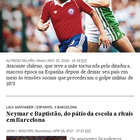
ALFREDO RELAÑO
|
Madri
|
NOV 25, 2019 - 14:39
EST
Atacante chileno, que teve a mãe torturada pela ditadura,
marcou época na Espanha depois de deixar seu país em
meio às tensões sociais que precederam o golpe militar de
1973
LIGA SANTANDER | ESPANYOL X BARCELONA
Neymar e Baptistão, do pátio da escola a rivais
em Barcelona
JUAN I. IRIGOYEN
|
Barcelona
|
APR 29, 2017 - 17:22
EDT
Os atacantes brasileiros,