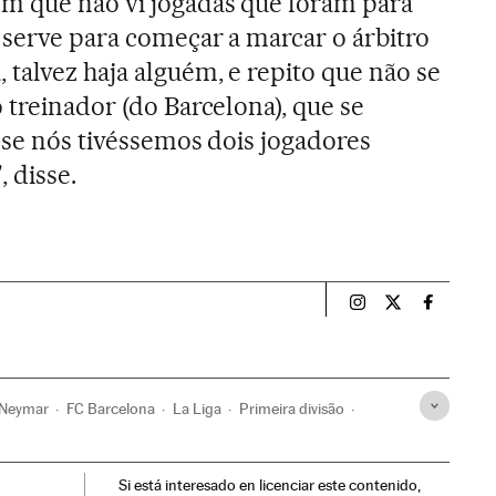
em que não vi jogadas que foram para
o serve para começar a marcar o árbitro
 talvez haja alguém, e repito que não se
 treinador (do Barcelona), que se
 se nós tivéssemos dois jogadores
 disse.
Esportes El País B
Esportes El Pa
Esportes
Neymar
FC Barcelona
La Liga
Primeira divisão
Organizações desportivas
Competições
Esportes
Si está interesado en licenciar este contenido,