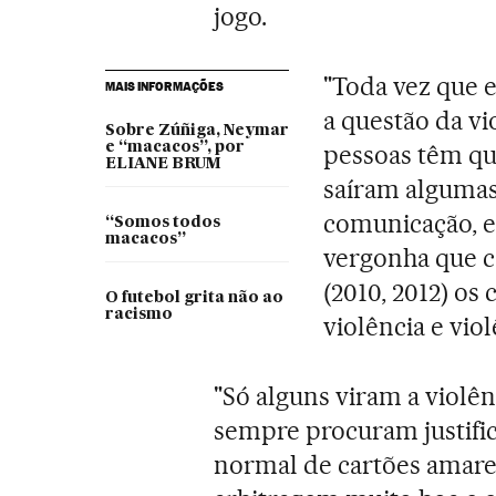
jogo.
"Toda vez que 
MAIS INFORMAÇÕES
a questão da vi
Sobre Zúñiga, Neymar
e “macacos”, por
pessoas têm que
ELIANE BRUM
saíram algumas
comunicação, e
“Somos todos
macacos”
vergonha que 
(2010, 2012) os
O futebol grita não ao
racismo
violência e viol
"Só alguns viram a violê
sempre procuram justifi
normal de cartões amarel