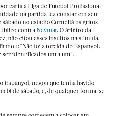
or carta à Liga de Futebol Profissional
ntidade na partida fez constar em seu
e sábado no estádio Cornellà os gritos
público contra
Neymar
. O árbitro da
ez, não citou esses insultos na súmula.
afirmou: "Não foi a torcida do Espanyol.
ser identificados um a um".
do Espanyol, negou que tenha havido
dérbi de sábado, e, de qualquer forma, se
 de sempre comecem a colocar em