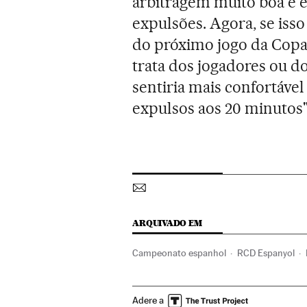
arbitragem muito boa e 
expulsões. Agora, se iss
do próximo jogo da Copa,
trata dos jogadores ou do
sentiria mais confortável
expulsos aos 20 minutos",
ARQUIVADO EM
Campeonato espanhol
RCD Espanyol
Liga futebol
Times esportes
Futebol
Adere a