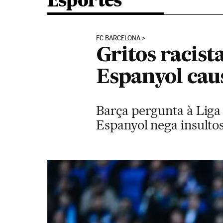
Esportes
FC BARCELONA
Gritos racist
Espanyol ca
Barça pergunta à Liga 
Espanyol nega insulto