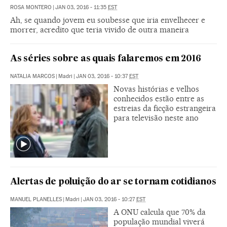
ROSA MONTERO
|
JAN 03, 2016 - 11:35
EST
Ah, se quando jovem eu soubesse que iria envelhecer e
morrer, acredito que teria vivido de outra maneira
As séries sobre as quais falaremos em 2016
NATALIA MARCOS
|
Madri
|
JAN 03, 2016 - 10:37
EST
Novas histórias e velhos
conhecidos estão entre as
estreias da ficção estrangeira
para televisão neste ano
Alertas de poluição do ar se tornam cotidianos
MANUEL PLANELLES
|
Madri
|
JAN 03, 2016 - 10:27
EST
A ONU calcula que 70% da
população mundial viverá