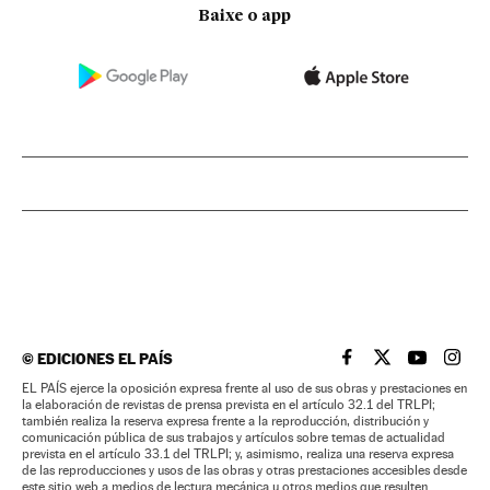
Baixe o app
©
EDICIONES EL PAÍS
EL PAÍS BRASIL EN
EL PAÍS BRASI
EL PAÍS B
EL PA
EL PAÍS ejerce la oposición expresa frente al uso de sus obras y prestaciones en
la elaboración de revistas de prensa prevista en el artículo 32.1 del TRLPI;
también realiza la reserva expresa frente a la reproducción, distribución y
comunicación pública de sus trabajos y artículos sobre temas de actualidad
prevista en el artículo 33.1 del TRLPI; y, asimismo, realiza una reserva expresa
de las reproducciones y usos de las obras y otras prestaciones accesibles desde
este sitio web a medios de lectura mecánica u otros medios que resulten