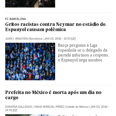
FC BARCELONA
Gritos racistas contra Neymar no estádio do
Espanyol causam polêmica
JUAN I. IRIGOYEN
|
Barcelona
|
JAN 03, 2016 - 15:53
EST
Barça pergunta à Liga
espanhola se o delegado da
partida informou a respeito,
e Espanyol nega insultos
Prefeita no México é morta após um dia no
cargo
ZORAYDA GALLEGOS
/
DAVID MARCIAL PÉREZ
|
Cidade do México
|
JAN 03, 2016 -
14:51
EST