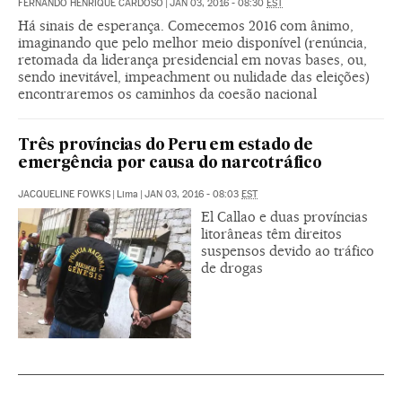
FERNANDO HENRIQUE CARDOSO
|
JAN 03, 2016 - 08:30
EST
Há sinais de esperança. Comecemos 2016 com ânimo,
imaginando que pelo melhor meio disponível (renúncia,
retomada da liderança presidencial em novas bases, ou,
sendo inevitável, impeachment ou nulidade das eleições)
encontraremos os caminhos da coesão nacional
Três províncias do Peru em estado de
emergência por causa do narcotráfico
JACQUELINE FOWKS
|
Lima
|
JAN 03, 2016 - 08:03
EST
El Callao e duas províncias
litorâneas têm direitos
suspensos devido ao tráfico
de drogas