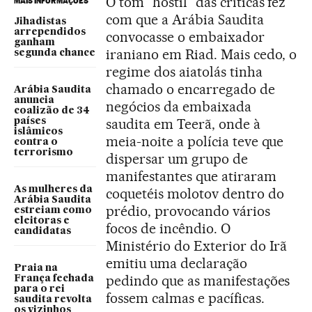
O tom "hostil" das críticas fez
MAIS INFORMAÇÕES
com que a Arábia Saudita
Jihadistas
arrependidos
convocasse o embaixador
ganham
iraniano em Riad. Mais cedo, o
segunda chance
regime dos aiatolás tinha
chamado o encarregado de
Arábia Saudita
anuncia
negócios da embaixada
coalizão de 34
saudita em Teerã, onde à
países
islâmicos
meia-noite a polícia teve que
contra o
terrorismo
dispersar um grupo de
manifestantes que atiraram
As mulheres da
coquetéis molotov dentro do
Arábia Saudita
prédio, provocando vários
estreiam como
eleitoras e
focos de incêndio. O
candidatas
Ministério do Exterior do Irã
emitiu uma declaração
Praia na
pedindo que as manifestações
França fechada
para o rei
fossem calmas e pacíficas.
saudita revolta
os vizinhos