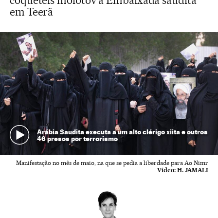
coquetéis molotov à Embaixada saudita
em Teerã
Arábia Saudita executa a um alto clérigo xiita e outros
46 presos por terrorismo
Manifestação no mês de maio, na que se pedia a liberdade para Ao Nimr
Vídeo:
H. JAMALI