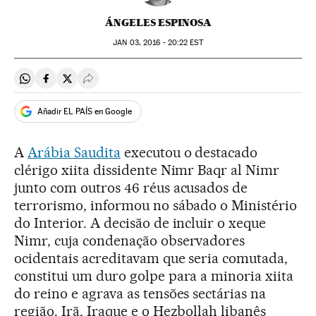
ÁNGELES ESPINOSA
JAN
03, 2016 - 20:22
EST
Compartir en Whatsapp
Compartir en Facebook
Compartir en Twitter
Desplegar Redes Sociales
Añadir EL PAÍS en Google
A
Arábia Saudita
executou o destacado
clérigo xiita dissidente Nimr Baqr al Nimr
junto com outros 46 réus acusados de
terrorismo, informou no sábado o Ministério
do Interior. A decisão de incluir o xeque
Nimr, cuja condenação observadores
ocidentais acreditavam que seria comutada,
constitui um duro golpe para a minoria xiita
do reino e agrava as tensões sectárias na
região. Irã, Iraque e o Hezbollah libanês