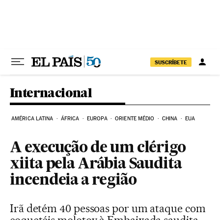
Pular para o conteúdo
SUSCRÍBETE
Internacional
AMÉRICA LATINA
ÁFRICA
EUROPA
ORIENTE MÉDIO
CHINA
EUA
A execução de um clérigo
xiita pela Arábia Saudita
incendeia a região
Irã detém 40 pessoas por um ataque com