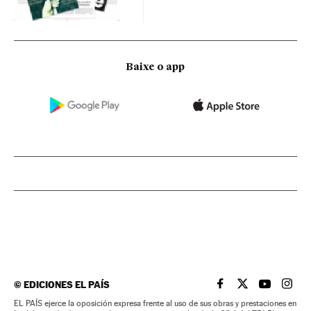
Baixe o app
©
EDICIONES EL PAÍS
EL PAÍS BRASIL EN
EL PAÍS BRASI
EL PAÍS B
EL PA
EL PAÍS ejerce la oposición expresa frente al uso de sus obras y prestaciones en