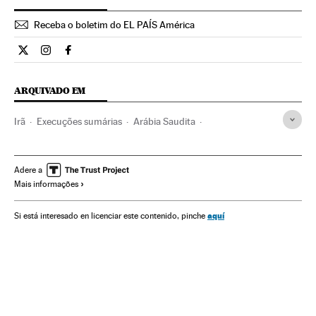
Receba o boletim do EL PAÍS América
Internacional El País Brasil en Twitter
Internacional El País Brasil en Instagram
Internacional El País Brasil en Facebook
ARQUIVADO EM
Irã
Execuções sumárias
Arábia Saudita
Península Arábica
Oriente médio
Ásia
Processo judicial
Conflitos
Justiça
Adere a
Mais informações
aquí
Si está interesado en licenciar este contenido, pinche