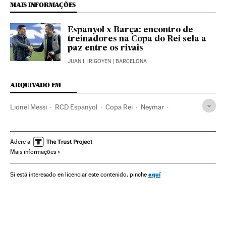
MAIS INFORMAÇÕES
Espanyol x Barça: encontro de
treinadores na Copa do Rei sela a
paz entre os rivais
JUAN I. IRIGOYEN
| BARCELONA
ARQUIVADO EM
Lionel Messi
RCD Espanyol
Copa Rei
Neymar
FC Barcelona
Times esportes
Futebol
Competições
Esportes
Copa Rey 2015/2016
Adere a
Mais informações
aquí
Si está interesado en licenciar este contenido, pinche