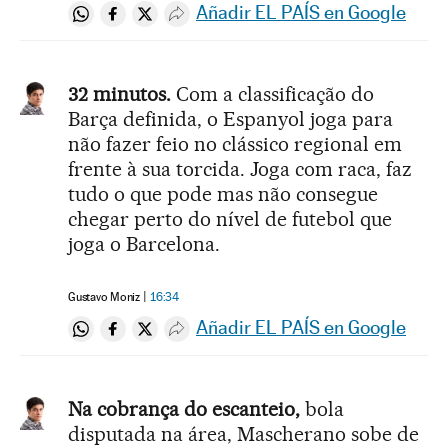
Añadir EL PAÍS en Google
Compartir en Whatsapp
Compartir en Facebook
Compartir en Twitter
Desplegar Redes Sociales
32 minutos.
Com a classificação do
Barça definida, o Espanyol joga para
não fazer feio no clássico regional em
frente à sua torcida. Joga com raca, faz
tudo o que pode mas não consegue
chegar perto do nível de futebol que
joga o Barcelona.
Gustavo Moniz
16:34
Añadir EL PAÍS en Google
Compartir en Whatsapp
Compartir en Facebook
Compartir en Twitter
Desplegar Redes Sociales
Na cobrança do escanteio,
bola
disputada na área, Mascherano sobe de