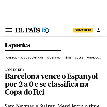
Pular para o conteúdo
SUSCRÍBETE
Esportes
FUTEBOL
JOGOS OLÍMPICOS
ATLETISMO
TÊNIS
GOLFE
FORMULA 1
COPA DO REI
Barcelona vence o Espanyol
por 2 a 0 e se classifica na
Copa do Rei
Sem Neymar e Suárez, Messi levou o time