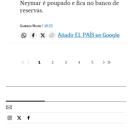
Neymar é poupado e fica no banco de
reservas.
Gustavo Moniz
16:25
Añadir EL PAÍS en Google
Compartir en Whatsapp
Compartir en Facebook
Compartir en Twitter
Desplegar Redes Sociales
1
2
3
4
5
Esportes El País Brasil en Instagram
Esportes El País Brasil en Twitter
Esportes El País Brasil en Facebook