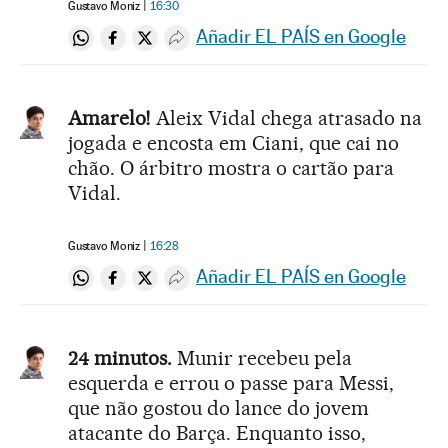
Gustavo Moniz
16:30
Añadir EL PAÍS en Google
Compartir en Whatsapp
Compartir en Facebook
Compartir en Twitter
Desplegar Redes Sociales
Amarelo!
Aleix Vidal chega atrasado na
jogada e encosta em Ciani, que cai no
chão. O árbitro mostra o cartão para
Vidal.
Gustavo Moniz
16:28
Añadir EL PAÍS en Google
Compartir en Whatsapp
Compartir en Facebook
Compartir en Twitter
Desplegar Redes Sociales
24 minutos.
Munir recebeu pela
esquerda e errou o passe para Messi,
que não gostou do lance do jovem
atacante do Barça. Enquanto isso,