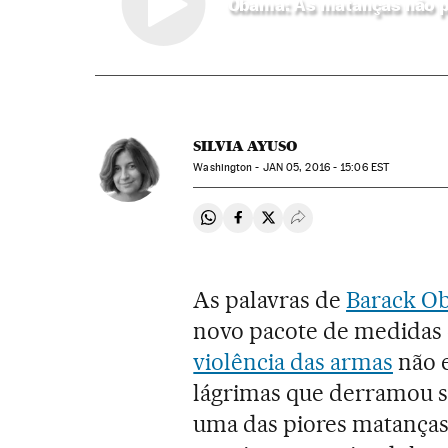
Obama: As matanças não po
SILVIA AYUSO
Washington -
JAN
05, 2016 - 15:06
EST
Compartir en Whatsapp
Compartir en Facebook
Compartir en Twitter
Desplegar Redes Soci
As palavras de
Barack O
novo pacote de medidas 
violência das armas
não 
lágrimas que derramou s
uma das piores matanças