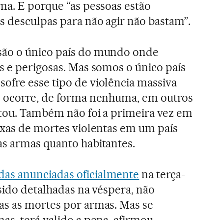
ma. E porque “as pessoas estão
 desculpas para não agir não bastam”.
são o único país do mundo onde
s e perigosas. Mas somos o único país
fre esse tipo de violência massiva
o ocorre, de forma nenhuma, em outros
ltou. Também não foi a primeira vez em
axas de mortes violentas em um país
s armas quanto habitantes.
as anunciadas oficialmente
na terça-
 sido detalhadas na véspera, não
as as mortes por armas. Mas se
as, terá valido a pena, afirmou.