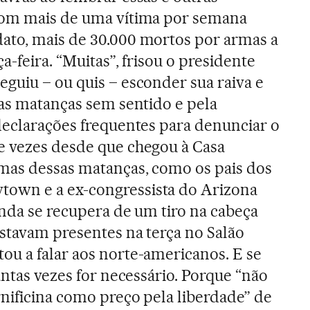
com mais de uma vítima por semana
ato, mais de 30.000 mortos por armas a
a-feira. “Muitas”, frisou o presidente
guiu – ou quis – esconder sua raiva e
tas matanças sem sentido e pela
declarações frequentes para denunciar o
e vezes desde que chegou à Casa
imas dessas matanças, como os pais dos
own e a ex-congressista do Arizona
inda se recupera de um tiro na cabeça
estavam presentes na terça no Salão
u a falar aos norte-americanos. E se
antas vezes for necessário. Porque “não
nificina como preço pela liberdade” de