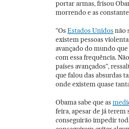
portar armas, frisou Oba
morrendo e as constantes
“Os
Estados Unidos
não 
existem pessoas violenta
avançado do mundo que so
com essa frequência. Nã
países avançados”, ressa
que falou das absurdas t
onde existem quase tanta
Obama sabe que as
medid
feira, apesar de já terem
conseguirão impedir tod
conseguirem evitar algum