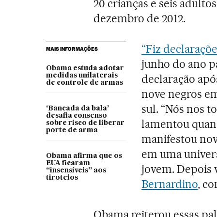
20 crianças e seis adul
dezembro de 2012.
“Fiz declaraçõ
MAIS INFORMAÇÕES
junho do ano p
Obama estuda adotar
medidas unilaterais
declaração apó
de controle de armas
nove negros em
sul. “Nós nos t
‘Bancada da bala’
desafia consenso
lamentou quand
sobre risco de liberar
porte de arma
manifestou no
em uma univer
Obama afirma que os
EUA ficaram
jovem. Depois v
“insensíveis” aos
tiroteios
Bernardino
, c
Obama reiterou essas pal