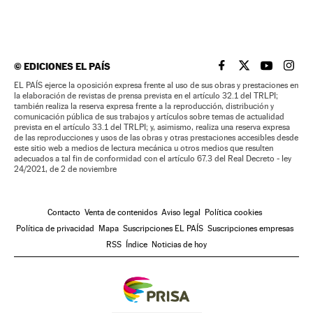
©
EDICIONES EL PAÍS
EL PAÍS BRASIL EN
EL PAÍS BRASI
EL PAÍS B
EL PA
EL PAÍS ejerce la oposición expresa frente al uso de sus obras y prestaciones en
la elaboración de revistas de prensa prevista en el artículo 32.1 del TRLPI;
también realiza la reserva expresa frente a la reproducción, distribución y
comunicación pública de sus trabajos y artículos sobre temas de actualidad
prevista en el artículo 33.1 del TRLPI; y, asimismo, realiza una reserva expresa
de las reproducciones y usos de las obras y otras prestaciones accesibles desde
este sitio web a medios de lectura mecánica u otros medios que resulten
adecuados a tal fin de conformidad con el artículo 67.3 del Real Decreto - ley
24/2021, de 2 de noviembre
Contacto
Venta de contenidos
Aviso legal
Política cookies
Política de privacidad
Mapa
Suscripciones EL PAÍS
Suscripciones empresas
RSS
Índice
Noticias de hoy