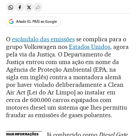
Compartir en Whatsapp
Compartir en Facebook
Compartir en Twitter
Desplegar Redes Sociales
Añadir EL PAÍS en Google
O
escândalo das emissões
se complica para o
grupo Volkswagen nos
Estados Unidos
, agora
pela via da Justiça. O Departamento de
Justiça entrou com uma ação em nome da
Agência de Proteção Ambiental (EPA, na
sigla em inglês) contra a montadora alemã
por haver violado deliberadamente a Clean
Air Act [Lei do Ar Limpo] ao instalar em
cerca de 600.000 carros equipados com
motores diesel um sistema que lhes permitiu
fraudar as emissões de gases poluentes.
Já conhecido como
Diesel Gate
,
MAIS INFORMAÇÕES