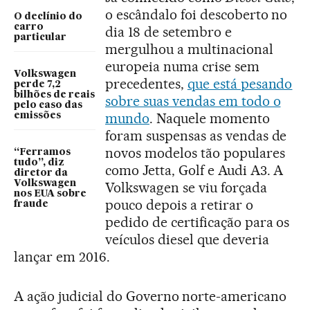
o escândalo foi descoberto no
O declínio do
carro
dia 18 de setembro e
particular
mergulhou a multinacional
europeia numa crise sem
Volkswagen
precedentes,
que está pesando
perde 7,2
bilhões de reais
sobre suas vendas em todo o
pelo caso das
mundo
. Naquele momento
emissões
foram suspensas as vendas de
novos modelos tão populares
“Ferramos
tudo”, diz
como Jetta, Golf e Audi A3. A
diretor da
Volkswagen
Volkswagen se viu forçada
nos EUA sobre
pouco depois a retirar o
fraude
pedido de certificação para os
veículos diesel que deveria
lançar em 2016.
A ação judicial do Governo norte-americano