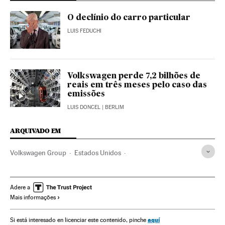
O declínio do carro particular
LUIS FEDUCHI
Volkswagen perde 7,2 bilhões de
reais em três meses pelo caso das
emissões
LUIS DONCEL
| BERLIM
ARQUIVADO EM
Volkswagen Group
Estados Unidos
Fabricantes automóveis
América do Norte
Automobilismo
Empresas
América
Economia
Adere a
Mais informações
Indústria
aquí
Si está interesado en licenciar este contenido, pinche