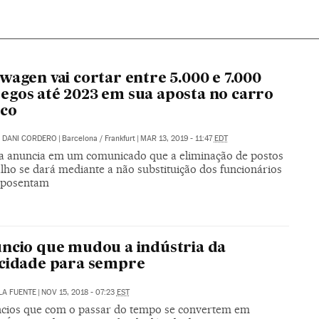
wagen vai cortar entre 5.000 e 7.000
gos até 2023 em sua aposta no carro
ico
/
DANI CORDERO
|
Barcelona / Frankfurt
|
MAR 13, 2019 - 11:47
EDT
 anuncia em um comunicado que a eliminação de postos
lho se dará mediante a não substituição dos funcionários
aposentam
ncio que mudou a indústria da
cidade para sempre
LA FUENTE
|
NOV 15, 2018 - 07:23
EST
cios que com o passar do tempo se convertem em