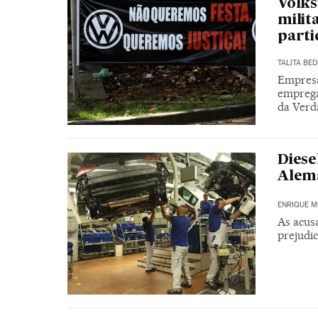
Volks
milit
parti
TALITA BED
Empresa
emprega
da Verd
Diese
Alem
ENRIQUE M
As acus
prejudi