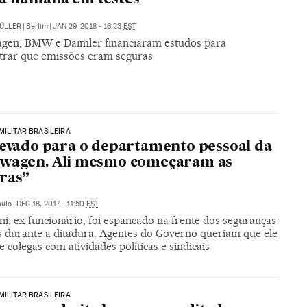
ÜLLER
|
Berlim
|
JAN 29, 2018 - 16:23
EST
gen, BMW e Daimler financiaram estudos para
rar que emissões eram seguras
MILITAR BRASILEIRA
levado para o departamento pessoal da
swagen. Ali mesmo começaram as
ras”
aulo
|
DEC 18, 2017 - 11:50
EST
ni, ex-funcionário, foi espancado na frente dos seguranças
s durante a ditadura. Agentes do Governo queriam que ele
e colegas com atividades políticas e sindicais
MILITAR BRASILEIRA