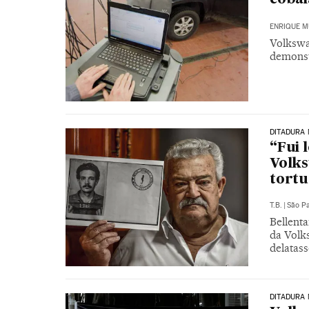
ENRIQUE M
Volkswa
demonst
DITADURA 
“Fui 
Volk
tortu
T.B.
|
São P
Bellenta
da Volk
delatass
DITADURA 