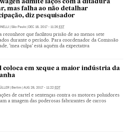
wagen admite laços com a ditadura
ar, mas falha ao não detalhar
cipação, diz pesquisador
INELLI
|
São Paulo
|
DEC 18, 2017 - 11:26
EST
 reconhece que facilitou prisão de ao menos sete
dos durante o período. Para coordenador da Comissão
ade, 'mea culpa' está aquém da expectativa
l coloca em xeque a maior indústria da
anha
ÜLLER
|
Berlim
|
AUG 28, 2017 - 11:22
EDT
ações de cartel e sentenças contra os motores poluidores
cam a imagem das poderosas fabricantes de carros