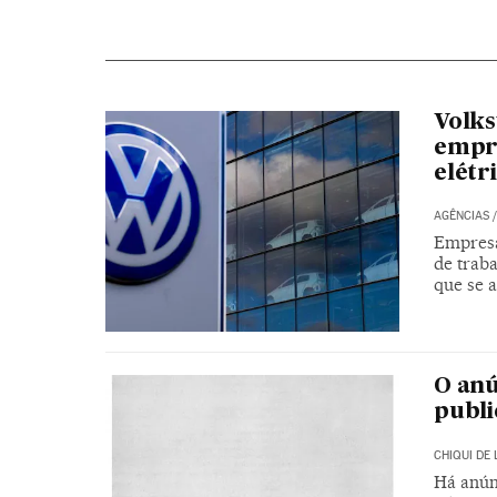
Volks
empre
elétr
AGÊNCIAS
Empresa
de traba
que se 
O anú
publi
CHIQUI DE 
Há anún