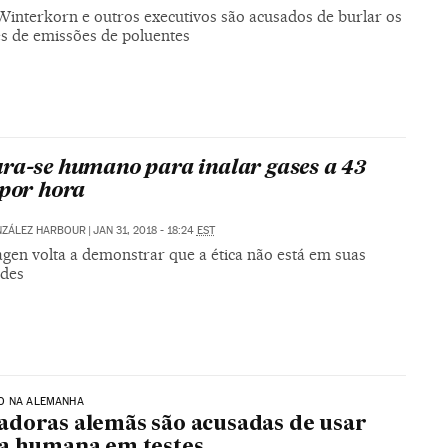
Winterkorn e outros executivos são acusados de burlar os
es de emissões de poluentes
ra-se humano para inalar gases a 43
 por hora
NZÁLEZ HARBOUR
|
JAN 31, 2018 - 18:24
EST
gen volta a demonstrar que a ética não está em suas
ades
O NA ALEMANHA
doras alemãs são acusadas de usar
a humana em testes