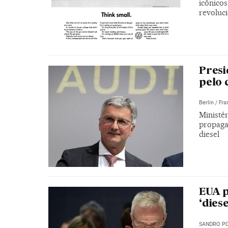
icônico
revoluc
Presi
pelo 
Berlín / Fra
Ministér
propaga
diesel
EUA p
‘dies
SANDRO PO