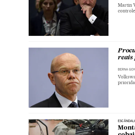
Martin 
control
Procu
reais
BERNA GO
Volkswa
priorid
ESCÂNDAL
Monta
cobai