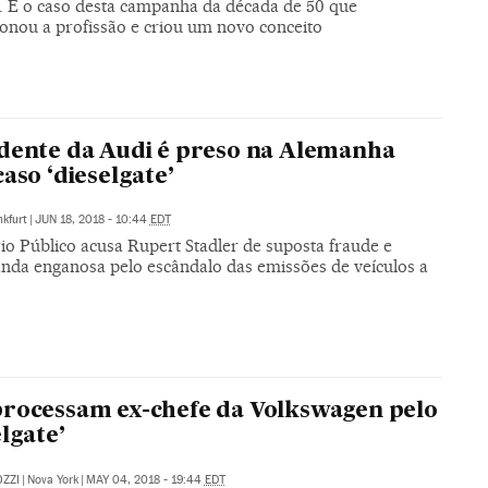
s. É o caso desta campanha da década de 50 que
ionou a profissão e criou um novo conceito
dente da Audi é preso na Alemanha
caso ‘dieselgate’
nkfurt
|
JUN 18, 2018 - 10:44
EDT
io Público acusa Rupert Stadler de suposta fraude e
nda enganosa pelo escândalo das emissões de veículos a
rocessam ex-chefe da Volkswagen pelo
elgate’
ZZI
|
Nova York
|
MAY 04, 2018 - 19:44
EDT