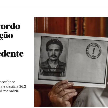
cordo
ação
edente
reconhece
a e destina 36,3
pró-memória