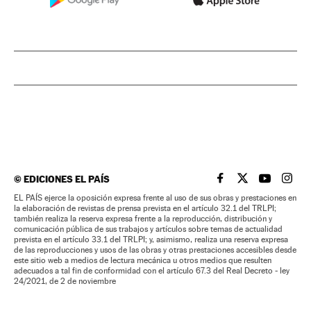
©
EDICIONES EL PAÍS
EL PAÍS BRASIL EN
EL PAÍS BRASI
EL PAÍS B
EL PA
EL PAÍS ejerce la oposición expresa frente al uso de sus obras y prestaciones en
la elaboración de revistas de prensa prevista en el artículo 32.1 del TRLPI;
también realiza la reserva expresa frente a la reproducción, distribución y
comunicación pública de sus trabajos y artículos sobre temas de actualidad
prevista en el artículo 33.1 del TRLPI; y, asimismo, realiza una reserva expresa
de las reproducciones y usos de las obras y otras prestaciones accesibles desde
este sitio web a medios de lectura mecánica u otros medios que resulten
adecuados a tal fin de conformidad con el artículo 67.3 del Real Decreto - ley
24/2021, de 2 de noviembre