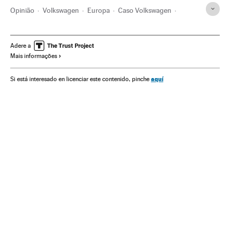
Opinião
Volkswagen
Europa
Caso Volkswagen
Emissão gases
Fraudes
Contaminação atmosférica
Volkswagen Group
Fabricantes automóveis
Adere a
Mais informações
Contaminação
Problemas ambientais
Automobilismo
Empresas
Delitos
Economia
Justiça
Indústria
aquí
Si está interesado en licenciar este contenido, pinche
Meio ambiente