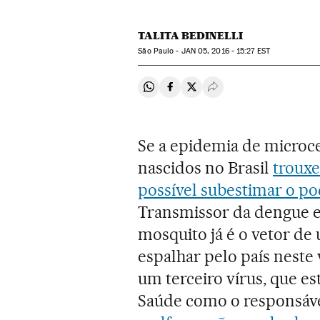
TALITA BEDINELLI
São Paulo -
JAN
05, 2016 - 15:27
EST
Compartir en Whatsapp
Compartir en Facebook
Compartir en Twitter
Desplegar Redes Soci
Se a epidemia de microcef
nascidos no Brasil
trouxe
possível subestimar o p
Transmissor da dengue e
mosquito já é o vetor de
espalhar pelo país neste
um terceiro vírus, que e
Saúde como o responsáv