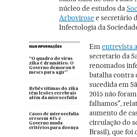
núcleo de estudos da
Soc
Arbovirose
e secretário 
Infectologia da Sociedade
Em
entrevista 
MAIS INFORMAÇÕES
secretario da 
“O quadro do vírus
zika é dramático. O
renomados infe
Governo demorou 8
meses para agir”
batalha contra
sucedida em Sã
Bebês vítimas do zika
2015 não foram 
têm lesões cerebrais
além da microcefalia
falhamos", rela
aumento de cas
Casos de microcefalia
crescem 41% e
circulação do s
Governo muda
critérios para doença
Brasil), que fo