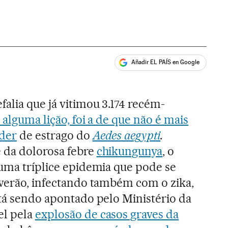
Añadir EL PAÍS en Google
ales
alia que já vitimou 3.174 recém-
 alguma lição, foi a de que não é mais
oder
de estrago do
Aedes aegypti
.
 da dolorosa febre
chikungunya
, o
 uma tríplice epidemia que pode se
 verão, infectando também com o zika,
stá sendo apontado pelo Ministério da
el pela
explosão de casos graves da