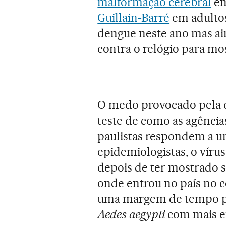
malformação cerebral
em
Guillain-Barré
em adultos
dengue neste ano mas ain
contra o relógio para mo
O medo provocado pela c
teste de como as agênci
paulistas respondem a 
epidemiologistas, o vírus
depois de ter mostrado 
onde entrou no país no c
uma margem de tempo par
Aedes
aegypti
com mais ef