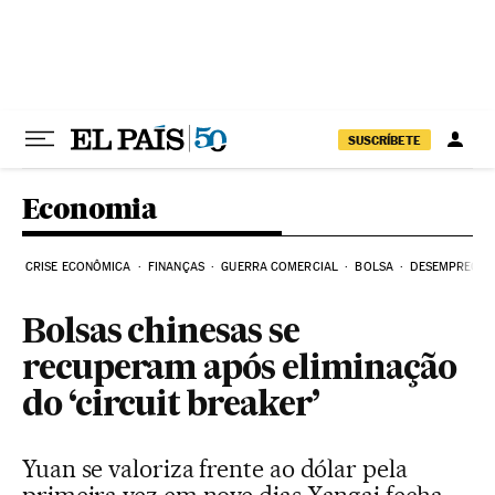
Pular para o conteúdo
SUSCRÍBETE
Economia
CRISE ECONÔMICA
FINANÇAS
GUERRA COMERCIAL
BOLSA
DESEMPREGO
Bolsas chinesas se
recuperam após eliminação
do ‘circuit breaker’
Yuan se valoriza frente ao dólar pela