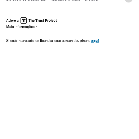
Bolsa valores
Dinheiro
Mercados financeiros
Empresas
Finanças
Economia
Shenzhen
China
Adere a
Mais informações
Ásia oriental
Ásia
aquí
Si está interesado en licenciar este contenido, pinche