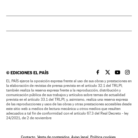
©
EDICIONES EL PAÍS
EL PAÍS BRASIL EN
EL PAÍS BRASI
EL PAÍS B
EL PA
EL PAÍS ejerce la oposición expresa frente al uso de sus obras y prestaciones en
la elaboración de revistas de prensa prevista en el artículo 32.1 del TRLPI;
también realiza la reserva expresa frente a la reproducción, distribución y
comunicación pública de sus trabajos y artículos sobre temas de actualidad
prevista en el artículo 33.1 del TRLPI; y, asimismo, realiza una reserva expresa
de las reproducciones y usos de las obras y otras prestaciones accesibles desde
este sitio web a medios de lectura mecánica u otros medios que resulten
adecuados a tal fin de conformidad con el artículo 67.3 del Real Decreto - ley
24/2021, de 2 de noviembre
Contacto
Venta de contenidos
Aviso legal
Política cookies