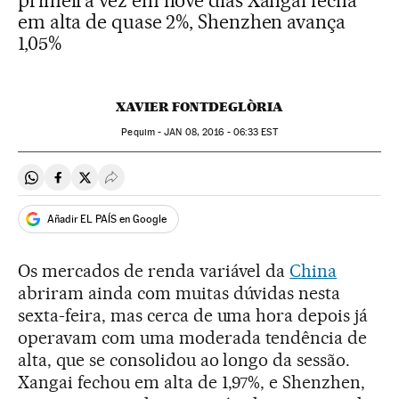
primeira vez em nove dias Xangai fecha
em alta de quase 2%, Shenzhen avança
1,05%
XAVIER FONTDEGLÒRIA
Pequim -
JAN
08, 2016 - 06:33
EST
Compartir en Whatsapp
Compartir en Facebook
Compartir en Twitter
Desplegar Redes Sociales
Añadir EL PAÍS en Google
Os mercados de renda variável da
China
abriram ainda com muitas dúvidas nesta
sexta-feira, mas cerca de uma hora depois já
operavam com uma moderada tendência de
alta, que se consolidou ao longo da sessão.
Xangai fechou em alta de 1,97%, e Shenzhen,