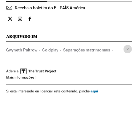
Receba o boletim do EL PAÍS América
Cultura El País Brasil en Twitter
Cultura El País Brasil en Instagram
Cultura El País Brasil en Facebook
ARQUIVADO EM
Gwyneth Paltrow
Coldplay
Separações matrimoniais
Rotura sentimental
Atrizes
Músicos
Casal
Gente
Sociedade
Música
Adere a
Mais informações
aquí
Si está interesado en licenciar este contenido, pinche