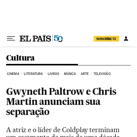
Pular para o conteúdo
SUSCRÍBETE
Cultura
CINEMA
LITERATURA
LIVROS
MÚSICA
ARTE
TELEVISÃO
Gwyneth Paltrow e Chris
Martin anunciam sua
separação
A atriz e o líder de Coldplay terminam