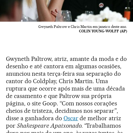
Gwyneth Paltrow e Chris Martin em janeiro deste ano.
COLIN YOUNG-WOLFF (AP)
Gwyneth Paltrow, atriz, amante da moda e do
desenho e até cantora em algumas ocasiões,
anunciou nesta terça-feira sua separação do
cantor do Coldplay, Chris Martin. Uma
ruptura que ocorre após mais de uma década
de casamento e que Paltrow sua própria
página, o site Goop. “Com nossos corações
cheios de tristeza, decidimos nos separar”,
disse a ganhadora do
Oscar
de melhor atriz
por
Shakespeare
Apaixonado.
“Trabalhamos
duro por mais de um ano, às vezes juntos, às