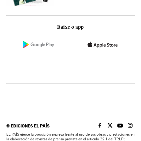
Baixe o app
©
EDICIONES EL PAÍS
EL PAÍS BRASIL EN
EL PAÍS BRASI
EL PAÍS B
EL PA
EL PAÍS ejerce la oposición expresa frente al uso de sus obras y prestaciones en
la elaboración de revistas de prensa prevista en el artículo 32.1 del TRLPI;