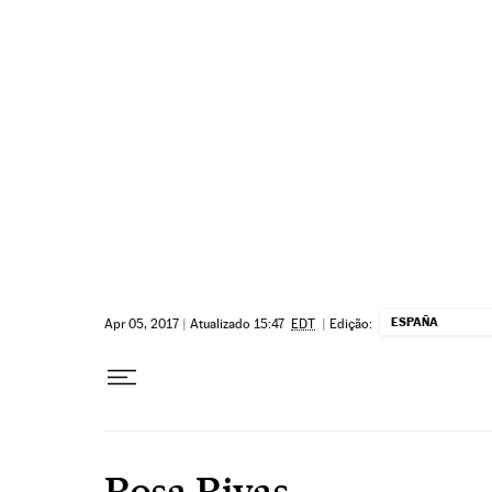
Pular para o conteúdo
ESPAÑA
Apr 05, 2017
|
Atualizado 15:47
EDT
|
Edição:
Rosa Rivas