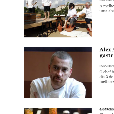
A melho
uma aba
Alex 
gast
ROSA RIVA
O chef b
dia 3 d
melhore
GASTRONO