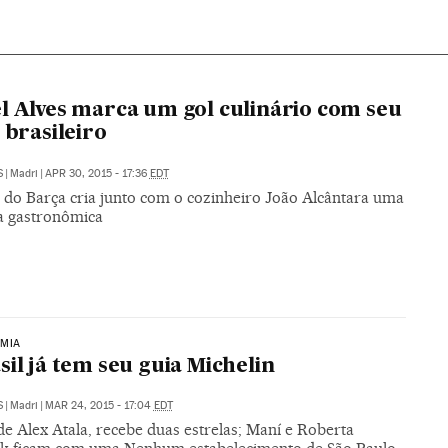
l Alves marca um gol culinário com seu
’ brasileiro
S
|
Madri
|
APR 30, 2015 - 17:36
EDT
 do Barça cria junto com o cozinheiro João Alcântara uma
 gastronômica
MIA
sil já tem seu guia Michelin
S
|
Madri
|
MAR 24, 2015 - 17:04
EDT
de Alex Atala, recebe duas estrelas; Maní e Roberta