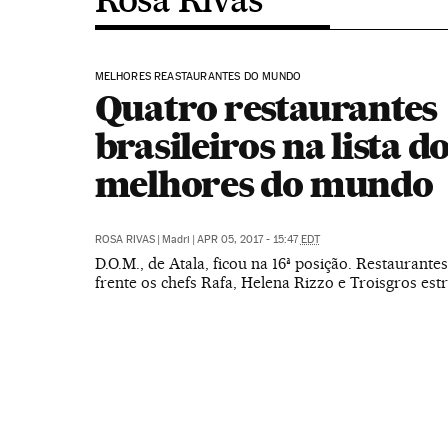
MELHORES REASTAURANTES DO MUNDO
Quatro restaurantes
brasileiros na lista d
melhores do mundo
ROSA RIVAS
|
Madri
|
APR 05, 2017 - 15:47
EDT
D.O.M., de Atala, ficou na 16ª posição. Restaurante
frente os chefs Rafa, Helena Rizzo e Troisgros estr