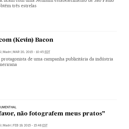
k ficam com uma Nenhum estabelecimento de São Paulo
btém três estrelas
com (Kevin) Bacon
S
|
Madri
|
MAR 20, 2015 - 10:45
EDT
o protagonista de uma campanha publicitária da indústria
mericana
LUMENTHAL
favor, não fotografem meus pratos”
S
|
Madri
|
FEB 19, 2015 - 15:48
EST