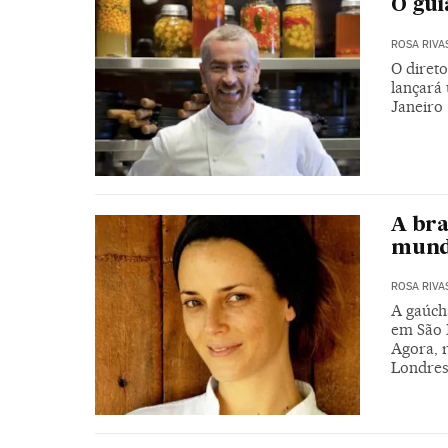
O gui
ROSA RIVA
O diret
lançará 
Janeiro
A bra
mun
ROSA RIVA
A gaúch
em São P
Agora, 
Londre