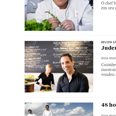
O chef 
em seu 
REVISTA S
Judeu
ROSA RIVA
Cozinhe
mostram
vendeu 
48 ho
ROSA RIVA