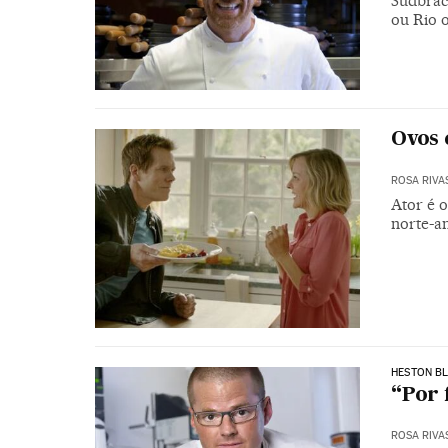
Sudbrac
ou Rio o
Ovos 
ROSA RIVA
Ator é 
norte-a
HESTON B
“Por 
ROSA RIVA