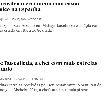
brasileiro cria menu com caviar
gico na Espanha
S
|
Madri
|
JAN 17, 2014 - 07:56
EST
allegos, estabelecido em Málaga, baseia seu cardápio com
jão criado em Ríofrío, Granada
 Ruscalleda, a chef com mais estrelas
undo
S
|
Madrid
|
DEC 03, 2013 - 19:07
EST
uas estrelas recebidas por seu restaurante, o Sant Pau de
no guia Michelin 2014, a chef catalã acumula já sete
s