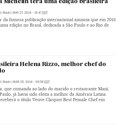
a Michelin terá uma edição brasileira
S
|
Madri
|
MAY 27, 2014 - 15:47
EDT
or da famosa publicação internacional anuncia que em 2015
uma edição no Brasil, dedicada a São Paulo e ao Rio de
sileira Helena Rizzo, melhor chef do
do
S
|
Madri
|
MAR 25, 2014 - 09:58
EDT
a, que comanda ao lado do marido o restaurante Maní,
aulo, já havia sido eleita a melhor da América Latina.
receberá o título Veuve Clicquot Best Female Chef em
s