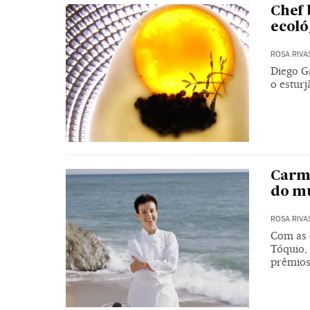
Chef 
ecoló
ROSA RIVA
Diego G
o estur
Carme
do m
ROSA RIVA
Com as d
Tóquio, 
prêmio