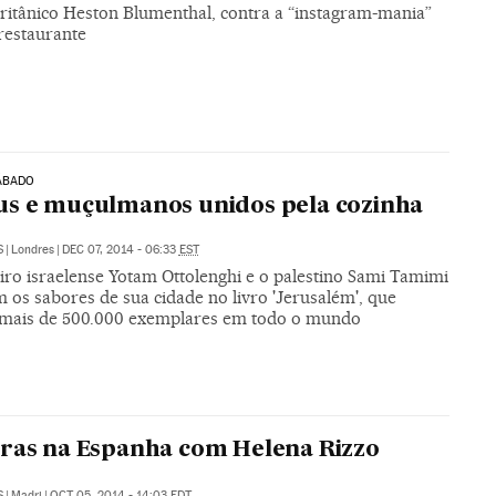
britânico Heston Blumenthal, contra a “instagram-mania”
restaurante
ÁBADO
s e muçulmanos unidos pela cozinha
S
|
Londres
|
DEC 07, 2014 - 06:33
EST
iro israelense Yotam Ottolenghi e o palestino Sami Tamimi
 os sabores de sua cidade no livro 'Jerusalém', que
mais de 500.000 exemplares em todo o mundo
ras na Espanha com Helena Rizzo
S
|
Madri
|
OCT 05, 2014 - 14:03
EDT