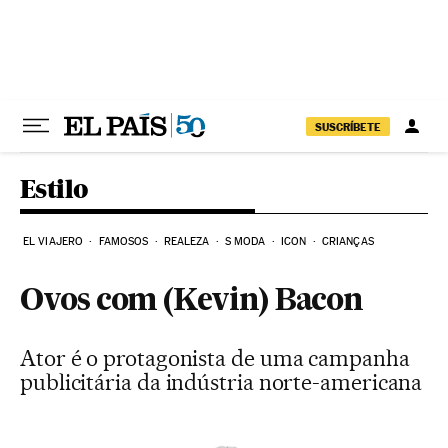
Pular para o conteúdo
SUSCRÍBETE
Estilo
EL VIAJERO
FAMOSOS
REALEZA
S MODA
ICON
CRIANÇAS
Ovos com (Kevin) Bacon
Ator é o protagonista de uma campanha
publicitária da indústria norte-americana