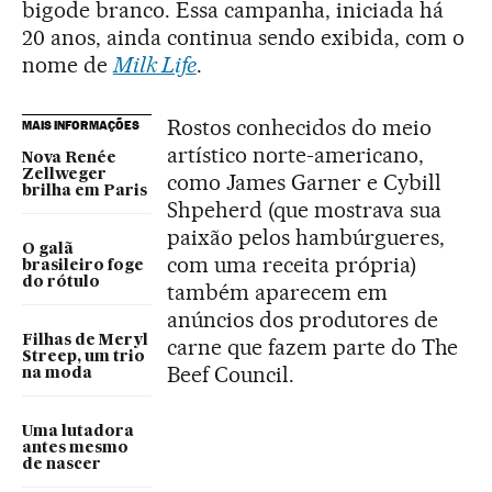
bigode branco. Essa campanha, iniciada há
20 anos, ainda continua sendo exibida, com o
nome de
Milk Life
.
Rostos conhecidos do meio
MAIS INFORMAÇÕES
artístico norte-americano,
Nova Renée
Zellweger
como James Garner e Cybill
brilha em Paris
Shpeherd (que mostrava sua
paixão pelos hambúrgueres,
O galã
com uma receita própria)
brasileiro foge
do rótulo
também aparecem em
anúncios dos produtores de
Filhas de Meryl
carne que fazem parte do The
Streep, um trio
Beef Council.
na moda
Uma lutadora
antes mesmo
de nascer