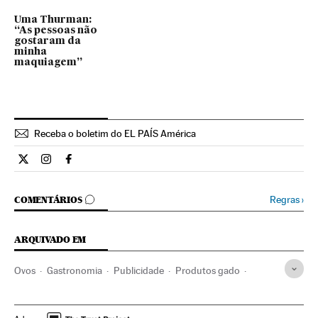
Uma Thurman:
“As pessoas não
gostaram da
minha
maquiagem”
Receba o boletim do EL PAÍS América
Estilo El País Brasil en Twitter
Estilo El País Brasil en Instagram
Estilo El País Brasil en Facebook
COMENTÁRIOS
Regras
›
COMENTÁRIOS
ARQUIVADO EM
Ovos
Gastronomia
Publicidade
Produtos gado
Estados Unidos
Gente
América do Norte
América
Estilo vida
Cultura
Agronegócio
Meios comunicação