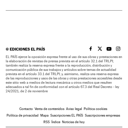
©
EDICIONES EL PAÍS
EL PAÍS BRASIL EN
EL PAÍS BRASI
EL PAÍS B
EL PA
EL PAÍS ejerce la oposición expresa frente al uso de sus obras y prestaciones en
la elaboración de revistas de prensa prevista en el artículo 32.1 del TRLPI;
también realiza la reserva expresa frente a la reproducción, distribución y
comunicación pública de sus trabajos y artículos sobre temas de actualidad
prevista en el artículo 33.1 del TRLPI; y, asimismo, realiza una reserva expresa
de las reproducciones y usos de las obras y otras prestaciones accesibles desde
este sitio web a medios de lectura mecánica u otros medios que resulten
adecuados a tal fin de conformidad con el artículo 67.3 del Real Decreto - ley
24/2021, de 2 de noviembre
Contacto
Venta de contenidos
Aviso legal
Política cookies
Política de privacidad
Mapa
Suscripciones EL PAÍS
Suscripciones empresas
RSS
Índice
Noticias de hoy