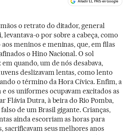
Añadir EL PAÍS en Google
ales
mãos o retrato do ditador, general
, levantava-o por sobre a cabeça, como
o aos meninos e meninas, que, em filas
finados o Hino Nacional. O sol
vez em quando, um de nós desabava,
uvens deslizavam lentas, como lento
iando o término da Hora Cívica. Enfim, a
 e os uniformes ocupavam excitados as
ar Flávia Dutra, à beira do Rio Pomba,
falso de um Brasil gigante. Crianças,
tas ainda escorriam as horas para
s, sacrificavam seus melhores anos