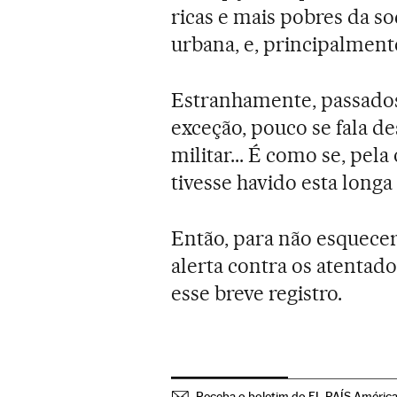
ricas e mais pobres da s
urbana, e, principalmente
Estranhamente, passados
exceção, pouco se fala d
militar... É como se, pel
tivesse havido esta longa 
Então, para não esquece
alerta contra os atentado
esse breve registro.
Receba o boletim do EL PAÍS Améric