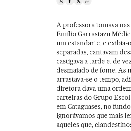
Compartir en Whatsapp
Compartir en Facebook
Compartir en Twitter
Desplegar Redes Soci
A professora tomava nas 
Emílio Garrastazu Médici
um estandarte, e exibia-
separadas, cantavam desa
castigava a tarde e, de 
desmaiado de fome. As n
arrastava-se o tempo, ad
diretora dava uma ordem
carteiras do Grupo Escol
em Cataguases, no fundo 
ignorávamos que mais len
aqueles que, clandestino