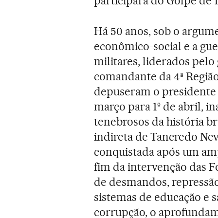
participara do Golpe de 1
Há 50 anos, sob o argumen
econômico-social e a guer
militares, liderados pel
comandante da 4ª Região 
depuseram o presidente 
março para 1º de abril, 
tenebrosos da história br
indireta de Tancredo Neve
conquistada após um amp
fim da intervenção das 
de desmandos, repressão 
sistemas de educação e s
corrupção, o aprofundam