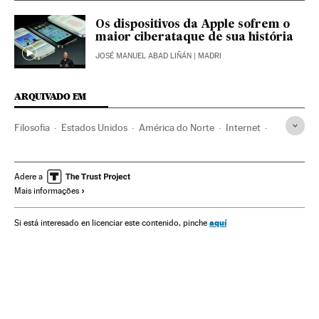
Os dispositivos da Apple sofrem o
maior ciberataque de sua história
JOSÉ MANUEL ABAD LIÑÁN
| MADRI
ARQUIVADO EM
Filosofia
Estados Unidos
América do Norte
Internet
Tecnologia
América
Cultura
Telecomunicações
Ciência
Comunicações
Adere a
Mais informações
aquí
Si está interesado en licenciar este contenido, pinche