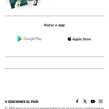
Baixe o app
©
EDICIONES EL PAÍS
EL PAÍS BRASIL EN
EL PAÍS BRASI
EL PAÍS B
EL PA
EL PAÍS ejerce la oposición expresa frente al uso de sus obras y prestaciones en