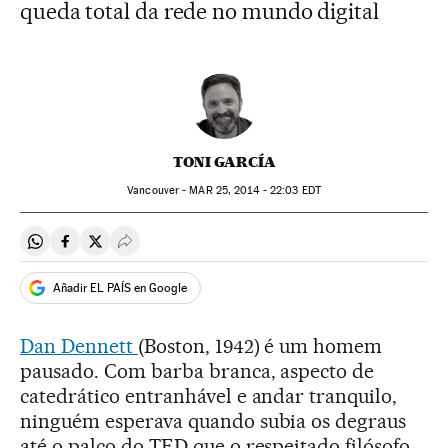
queda total da rede no mundo digital
TONI GARCÍA
Vancouver -
MAR
25, 2014 - 22:03
EDT
Compartir en Whatsapp
Compartir en Facebook
Compartir en Twitter
Desplegar Redes Sociales
Añadir EL PAÍS en Google
Dan Dennett
(Boston, 1942) é um homem
pausado. Com barba branca, aspecto de
catedrático entranhável e andar tranquilo,
ninguém esperava quando subia os degraus
até o palco do TED que o respeitado filósofo