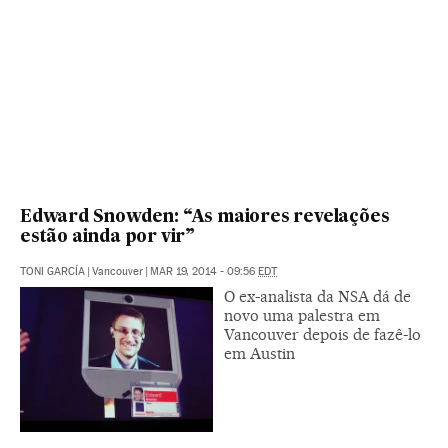
Edward Snowden: “As maiores revelações
estão ainda por vir”
TONI GARCÍA
|
Vancouver
|
MAR 19, 2014 - 09:56
EDT
O ex-analista da NSA dá de
novo uma palestra em
Vancouver depois de fazê-lo
em Austin