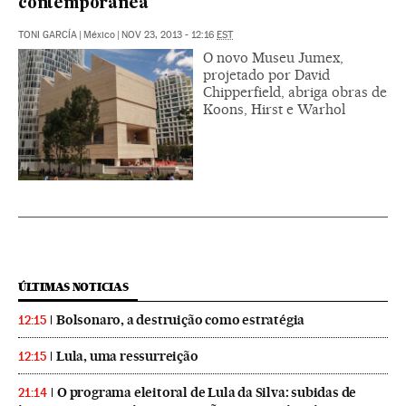
contemporânea
TONI GARCÍA
|
México
|
NOV 23, 2013 - 12:16
EST
O novo Museu Jumex,
projetado por David
Chipperfield, abriga obras de
Koons, Hirst e Warhol
ÚLTIMAS NOTICIAS
Bolsonaro, a destruição como estratégia
12:15
Lula, uma ressurreição
12:15
O programa eleitoral de Lula da Silva: subidas de
21:14