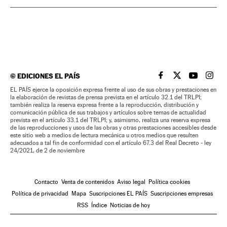
©
EDICIONES EL PAÍS
EL PAÍS BRASIL EN
EL PAÍS BRASI
EL PAÍS B
EL PA
EL PAÍS ejerce la oposición expresa frente al uso de sus obras y prestaciones en
la elaboración de revistas de prensa prevista en el artículo 32.1 del TRLPI;
también realiza la reserva expresa frente a la reproducción, distribución y
comunicación pública de sus trabajos y artículos sobre temas de actualidad
prevista en el artículo 33.1 del TRLPI; y, asimismo, realiza una reserva expresa
de las reproducciones y usos de las obras y otras prestaciones accesibles desde
este sitio web a medios de lectura mecánica u otros medios que resulten
adecuados a tal fin de conformidad con el artículo 67.3 del Real Decreto - ley
24/2021, de 2 de noviembre
Contacto
Venta de contenidos
Aviso legal
Política cookies
Política de privacidad
Mapa
Suscripciones EL PAÍS
Suscripciones empresas
RSS
Índice
Noticias de hoy