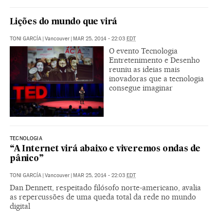
Lições do mundo que virá
TONI GARCÍA
|
Vancouver
|
MAR 25, 2014 - 22:03
EDT
O evento Tecnologia
Entretenimento e Desenho
reuniu as ideias mais
inovadoras que a tecnologia
consegue imaginar
TECNOLOGIA
“A Internet virá abaixo e viveremos ondas de
pânico”
TONI GARCÍA
|
Vancouver
|
MAR 25, 2014 - 22:03
EDT
Dan Dennett, respeitado filósofo norte-americano, avalia
as repercussões de uma queda total da rede no mundo
digital