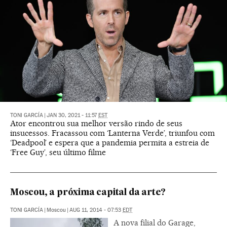
TONI GARCÍA
|
JAN 30, 2021 - 11:57
EST
Ator encontrou sua melhor versão rindo de seus
insucessos. Fracassou com ‘Lanterna Verde’, triunfou com
‘Deadpool’ e espera que a pandemia permita a estreia de
‘Free Guy’, seu último filme
Moscou, a próxima capital da arte?
TONI GARCÍA
|
Moscou
|
AUG 11, 2014 - 07:53
EDT
A nova filial do Garage,