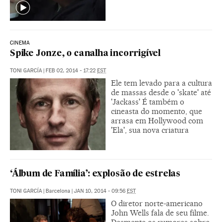
CINEMA
Spike Jonze, o canalha incorrigível
TONI GARCÍA
|
FEB 02, 2014 - 17:22
EST
Ele tem levado para a cultura
de massas desde o 'skate' até
'Jackass' É também o
cineasta do momento, que
arrasa em Hollywood com
'Ela', sua nova criatura
‘Álbum de Família’: explosão de estrelas
TONI GARCÍA
|
Barcelona
|
JAN 10, 2014 - 09:56
EST
O diretor norte-americano
John Wells fala de seu filme.