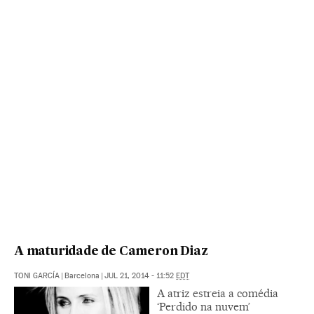
A maturidade de Cameron Diaz
TONI GARCÍA
|
Barcelona
|
JUL 21, 2014 - 11:52
EDT
A atriz estreia a comédia
‘Perdido na nuvem’