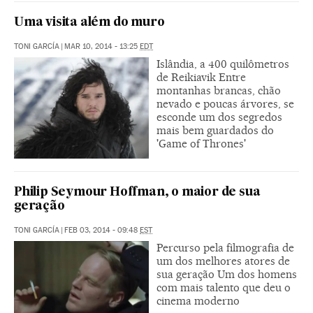
Uma visita além do muro
TONI GARCÍA
|
MAR 10, 2014 - 13:25
EDT
Islândia, a 400 quilômetros
de Reikiavik Entre
montanhas brancas, chão
nevado e poucas árvores, se
esconde um dos segredos
mais bem guardados do
'Game of Thrones'
Philip Seymour Hoffman, o maior de sua
geração
TONI GARCÍA
|
FEB 03, 2014 - 09:48
EST
Percurso pela filmografia de
um dos melhores atores de
sua geração Um dos homens
com mais talento que deu o
cinema moderno