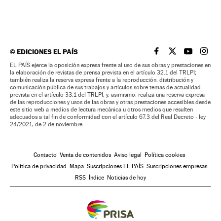
©
EDICIONES EL PAÍS
EL PAÍS BRASIL EN
EL PAÍS BRASI
EL PAÍS B
EL PA
EL PAÍS ejerce la oposición expresa frente al uso de sus obras y prestaciones en
la elaboración de revistas de prensa prevista en el artículo 32.1 del TRLPI;
también realiza la reserva expresa frente a la reproducción, distribución y
comunicación pública de sus trabajos y artículos sobre temas de actualidad
prevista en el artículo 33.1 del TRLPI; y, asimismo, realiza una reserva expresa
de las reproducciones y usos de las obras y otras prestaciones accesibles desde
este sitio web a medios de lectura mecánica u otros medios que resulten
adecuados a tal fin de conformidad con el artículo 67.3 del Real Decreto - ley
24/2021, de 2 de noviembre
Contacto
Venta de contenidos
Aviso legal
Política cookies
Política de privacidad
Mapa
Suscripciones EL PAÍS
Suscripciones empresas
RSS
Índice
Noticias de hoy