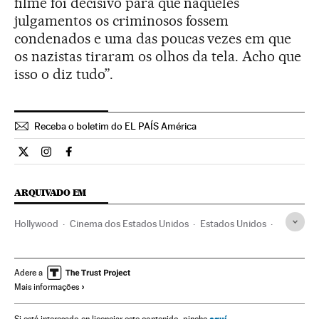
filme foi decisivo para que naqueles
julgamentos os criminosos fossem
condenados e uma das poucas vezes em que
os nazistas tiraram os olhos da tela. Acho que
isso o diz tudo”.
Receba o boletim do EL PAÍS América
Cultura El País Brasil en Twitter
Cultura El País Brasil en Instagram
Cultura El País Brasil en Facebook
ARQUIVADO EM
Hollywood
Cinema dos Estados Unidos
Estados Unidos
Segunda Guerra Mundial
Indústria Cinematográfica
América do Norte
Cinema
História contemporânea
Adere a
Mais informações
Guerra
História
Conflitos
América
Cultura
aquí