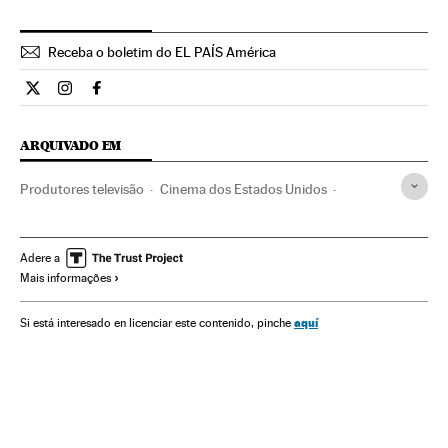
Receba o boletim do EL PAÍS América
Cultura El País Brasil en Twitter
Cultura El País Brasil en Instagram
Cultura El País Brasil en Facebook
ARQUIVADO EM
Produtores televisão
Cinema dos Estados Unidos
Islândia
Escandinávia
Gente
Cinema
Europa
Sociedade
Game of Thrones
Série fantasia
Adere a
Mais informações
Séries americanas
HBO
Gêneros séries
Séries tv
Programa tv
Programação
Televisão
aquí
Si está interesado en licenciar este contenido, pinche
Meios comunicação
Comunicação