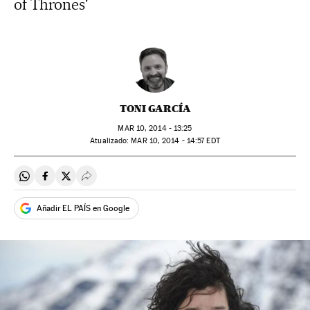
of Thrones'
TONI GARCÍA
MAR
10, 2014 - 13:25
atualizado:
MAR
10, 2014 - 14:57
EDT
Compartir en Whatsapp
Compartir en Facebook
Compartir en Twitter
Desplegar Redes Sociales
Añadir EL PAÍS en Google