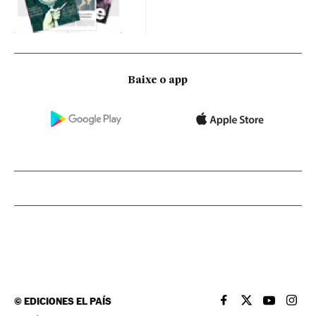
Baixe o app
©
EDICIONES EL PAÍS
EL PAÍS BRASIL EN
EL PAÍS BRASI
EL PAÍS B
EL PA