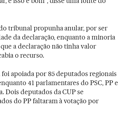
r, e isso é bom”, disse uma fonte do
o tribunal propunha anular, por ser
idade da declaração, enquanto a minoria
 que a declaração não tinha valor
cabia o recurso.
 foi apoiada por 85 deputados regionais
 enquanto 41 parlamentares do PSC, PP e
a. Dois deputados da CUP se
ados do PP faltaram à votação por