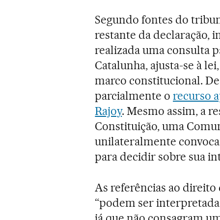
Segundo fontes do tribun
restante da declaração, i
realizada uma consulta pa
Catalunha, ajusta-se à le
marco constitucional. De
parcialmente o
recurso 
Rajoy
. Mesmo assim, a r
Constituição, uma Com
unilateralmente convoc
para decidir sobre sua in
As referências ao direit
“podem ser interpretad
já que não consagram um