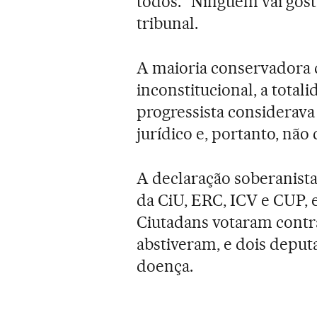
todos. “Ninguém vai gosta
tribunal.
A maioria conservadora d
inconstitucional, a total
progressista considerava
jurídico e, portanto, não 
A declaração soberanista
da CiU, ERC, ICV e CUP,
Ciutadans votaram contr
abstiveram, e dois deput
doença.