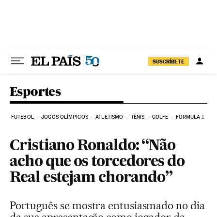
Pular para o conteúdo
SUSCRÍBETE
Esportes
FUTEBOL
JOGOS OLÍMPICOS
ATLETISMO
TÊNIS
GOLFE
FORMULA 1
Cristiano Ronaldo: “Não
acho que os torcedores do
Real estejam chorando”
Português se mostra entusiasmado no dia