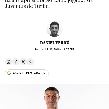
da sua apresentação como jogador da
Juventus de Turim
DANIEL VERDÚ
Roma -
JUL
16, 2018 - 18:05
EDT
Compartir en Whatsapp
Compartir en Facebook
Compartir en Twitter
Desplegar Redes Sociales
Añadir EL PAÍS en Google