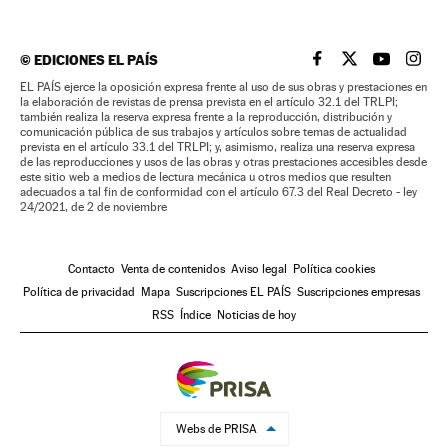
©
EDICIONES EL PAÍS
EL PAÍS BRASIL EN
EL PAÍS BRASI
EL PAÍS B
EL PA
EL PAÍS ejerce la oposición expresa frente al uso de sus obras y prestaciones en
la elaboración de revistas de prensa prevista en el artículo 32.1 del TRLPI;
también realiza la reserva expresa frente a la reproducción, distribución y
comunicación pública de sus trabajos y artículos sobre temas de actualidad
prevista en el artículo 33.1 del TRLPI; y, asimismo, realiza una reserva expresa
de las reproducciones y usos de las obras y otras prestaciones accesibles desde
este sitio web a medios de lectura mecánica u otros medios que resulten
adecuados a tal fin de conformidad con el artículo 67.3 del Real Decreto - ley
24/2021, de 2 de noviembre
Contacto
Venta de contenidos
Aviso legal
Política cookies
Política de privacidad
Mapa
Suscripciones EL PAÍS
Suscripciones empresas
RSS
Índice
Noticias de hoy
Webs de PRISA