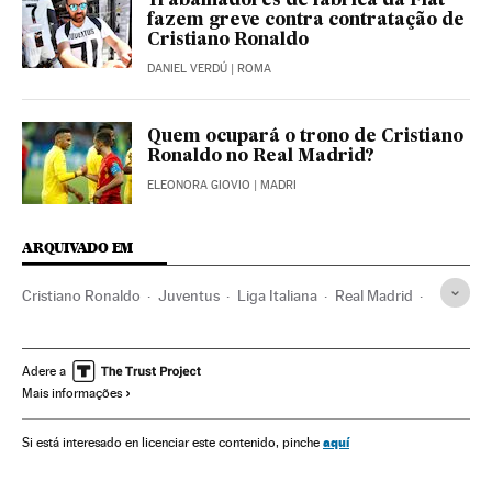
Trabalhadores de fábrica da Fiat
fazem greve contra contratação de
Cristiano Ronaldo
DANIEL VERDÚ
| ROMA
Quem ocupará o trono de Cristiano
Ronaldo no Real Madrid?
ELEONORA GIOVIO
| MADRI
ARQUIVADO EM
Cristiano Ronaldo
Juventus
Liga Italiana
Real Madrid
Mercado fichajes
Liga futebol
Contratos
Times esportes
Futebol
Esportistas
Competições
Adere a
Mais informações
Esportes
aquí
Si está interesado en licenciar este contenido, pinche