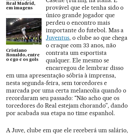
Caselle (Turim), na Itália. É
Real Madrid,
provável que ele tenha sido o
em imagens
único grande jogador que
perdeu o encontro mais
importante do futebol. Mas a
Juventus
, o clube ao que chega
o craque com 33 anos, não
Cristiano
contrata um esportista
Ronaldo, entre
qualquer. Ele mesmo se
o ego e os gols
encarregou de lembrar disso
em uma apresentação sóbria à imprensa,
nesta segunda-feira, sem torcedores e
marcada por uma certa melancolia quando o
recordaram seu passado: "Não acho que os
torcedores do Real estejam chorando”, dando
por acabada sua etapa no time espanhol.
A Juve, clube em que ele receberá um salário,