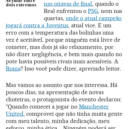
Neymar entre
nas oitavas de final
, quando o
dois extremos
Real enfrentou o
PSG
, nem nas
quartas,
onde o atual campeão
jogará contra a Juventus
, atual vice. E um
erro com a temperatura das bolinhas uma
vez é aceitável, porque ninguém está livre de
cometer, mas dois já são relaxamento, por
não dizer negligência, e bem mais quando no
pote havia possíveis rivais mais acessíveis. A
Roma
? Isso você pode dizer, apreciado leitor.
Mas vamos ao assunto que nos interessa. Há
poucos dias, na apresentação de novas
chuteiras, o protagonista do evento declarou:
“Quando comecei a jogar no
Manchester
United
, comprovei que não tinha muita gente
com meu talento, minha dedicação, meu
esforço, minha ética... Ninguém poderá ser