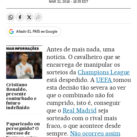
MAR
21, 2018 - 18:35
EDT
Compartir en Whatsapp
Compartir en Facebook
Compartir en Twitter
Desplegar Redes Sociales
Añadir EL PAÍS en Google
Antes de mais nada, uma
MAIS INFORMAÇÕES
notícia. O cavalheiro que se
encarrega de manipular os
sorteios da
Champions League
está despedido. A
UEFA
tomou
Cristiano
esta decisão tão severa ao ver
Ronaldo,
que o combinado não foi
presente
conturbado e
cumprido, isto é, conseguir
futuro
indefinido
que o
Real Madrid
seja
sorteado com o rival mais
Paparicado ou
fraco, o que acontece desde
perseguido? O
sempre.
Não ocorreu assim
sucesso de