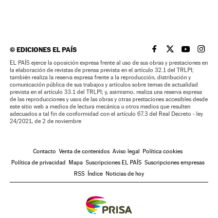
©
EDICIONES EL PAÍS
EL PAÍS BRASIL EN
EL PAÍS BRASI
EL PAÍS B
EL PA
EL PAÍS ejerce la oposición expresa frente al uso de sus obras y prestaciones en
la elaboración de revistas de prensa prevista en el artículo 32.1 del TRLPI;
también realiza la reserva expresa frente a la reproducción, distribución y
comunicación pública de sus trabajos y artículos sobre temas de actualidad
prevista en el artículo 33.1 del TRLPI; y, asimismo, realiza una reserva expresa
de las reproducciones y usos de las obras y otras prestaciones accesibles desde
este sitio web a medios de lectura mecánica u otros medios que resulten
adecuados a tal fin de conformidad con el artículo 67.3 del Real Decreto - ley
24/2021, de 2 de noviembre
Contacto
Venta de contenidos
Aviso legal
Política cookies
Política de privacidad
Mapa
Suscripciones EL PAÍS
Suscripciones empresas
RSS
Índice
Noticias de hoy