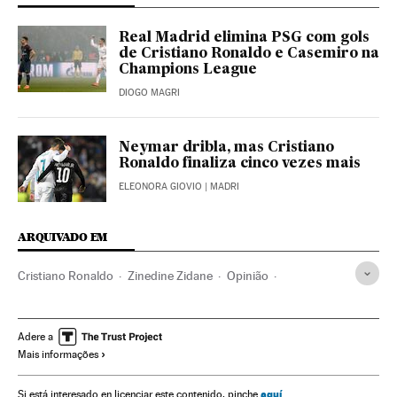
Real Madrid elimina PSG com gols
de Cristiano Ronaldo e Casemiro na
Champions League
DIOGO MAGRI
Neymar dribla, mas Cristiano
Ronaldo finaliza cinco vezes mais
ELEONORA GIOVIO
| MADRI
ARQUIVADO EM
Cristiano Ronaldo
Zinedine Zidane
Opinião
Campeonato espanhol
Neymar
La Liga
Primeira divisão
Real Madrid
Liga futebol
Futebol
Adere a
Mais informações
Times esportes
Organizações desportivas
Competições
Esportes
aquí
Si está interesado en licenciar este contenido, pinche