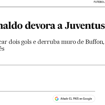
FUTEBOL
naldo devora a Juventus
ar dois gols e derruba muro de Buffon, 
ês
Añadir EL PAÍS en Google
ales