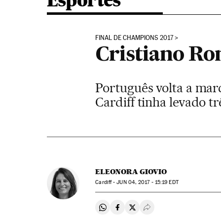
Esportes
FINAL DE CHAMPIONS 2017
Cristiano Ro
Português volta a marc
Cardiff tinha levado tr
ELEONORA GIOVIO
Cardiff -
JUN
04, 2017 - 15:19
EDT
Compartir en Whatsapp
Compartir en Facebook
Compartir en Twitter
Desplegar Redes Soci