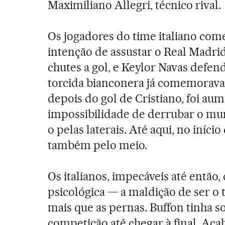
Maximiliano Allegri, técnico rival.
Os jogadores do time italiano com
intenção de assustar o Real Madri
chutes a gol, e Keylor Navas defe
torcida bianconera já comemorava.
depois do gol de Cristiano, foi au
impossibilidade de derrubar o mur
o pelas laterais. Até aqui, no iní
também pelo meio.
Os italianos, impecáveis até então
psicológica — a maldição de ser o
mais que as pernas. Buffon tinha s
competição até chegar à final. Aca