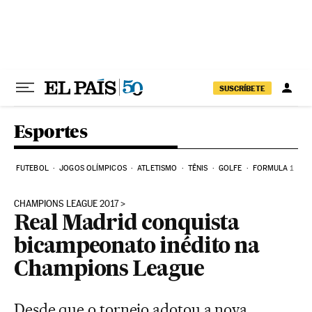
Pular para o conteúdo
SUSCRÍBETE
Esportes
FUTEBOL
JOGOS OLÍMPICOS
ATLETISMO
TÊNIS
GOLFE
FORMULA 1
CHAMPIONS LEAGUE 2017
Real Madrid conquista
bicampeonato inédito na
Champions League
Desde que o torneio adotou a nova