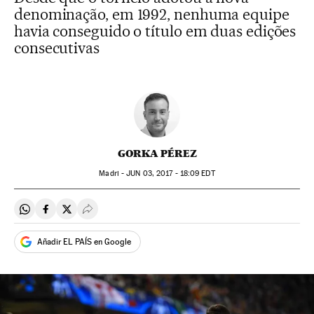
denominação, em 1992, nenhuma equipe
havia conseguido o título em duas edições
consecutivas
GORKA PÉREZ
Madri -
JUN
03, 2017 - 18:09
EDT
Compartir en Whatsapp
Compartir en Facebook
Compartir en Twitter
Desplegar Redes Sociales
Añadir EL PAÍS en Google