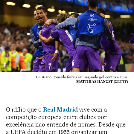
Cristiano Ronaldo festeja seu segundo gol contra a Juve.
MATTHIAS HANGST (GETTY)
O idílio que o
Real Madrid
vive com a
competição europeia entre clubes por
excelência não entende de nomes. Desde que
a UEFA decidiu em 1955 organizar um