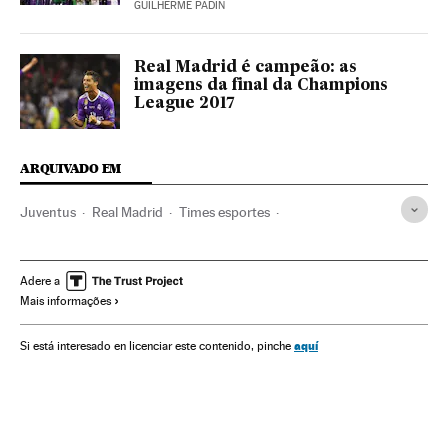
GUILHERME PADIN
Real Madrid é campeão: as
imagens da final da Champions
League 2017
ARQUIVADO EM
Juventus
Real Madrid
Times esportes
Final Champions League 2017
Final Champions League
Fase final
Champions League 2016/2017
Adere a
Mais informações
Champions League
Futebol
Competições
Esportes
aquí
Si está interesado en licenciar este contenido, pinche